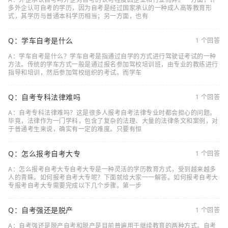
多外企认可自考的学历，因为自考是经过国家承认的一种成人高等教育形
式，其学历与普通本科学历相当；另一方面，也有
Q：学车自考是什么
1 个回答
A：学车自考是什么？学车自考是指通过自学的方式进行驾驶证考试的一种
方法。传统的学车方式一般是通过报名参加驾校培训班，由专业的教练进行
指导和培训，然后参加驾校组织的考试。而学车
Q：自考专科法律难吗
1 个回答
A：自考专科法律难吗？这是很多人报考自考法律专业时都会担心的问题。
毕竟，法律作为一门学科，包含了复杂的法理、大量的法律条文和案例，对
于普通考生来说，确实有一定的难度。只要有恒
Q：怎么报考自考大专
1 个回答
A：怎么报考自考大专自考大专是一种灵活的学历教育方式，受到越来越多
人的青睐。如何报考自考大专呢？下面就给大家一一解答。如何报考自考大
专报考自考大专需要完成以下几个步骤。第一步
Q：自考强还是脱产
1 个回答
A：自考强还是脱产自考和脱产是目前普遍用于继续教育的两种方式。自考