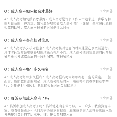
Q：成人高考如何报名才最好
1 个回答
A：成人高考如何报名才最好？成人高考是许多工作人士追求进一步学习和
提升自我的一种方式。如何最好地报名成人高考呢？下面是一些常见问题和
相应的回答。成人高考报名的时间是什么时候
Q：成人高考多久核对信息
1 个回答
A：成人高考多久核对信息？成人高考核对信息的时间通常在录取前进行，
具体时间安排会根据各地的政策而有所不同。成人高考核对信息的时间为报
名阶段和考试结束后的一段时间内。在报名阶段
Q：成人高考每年多久报名
1 个回答
A：成人高考每年多久报名？成人高考报名时间每年都有一定的规定。一般
而言，按照教育部的规定，成人高考报名时间一般在每年的春季和秋季举
行，分别是3月和9月。具体的报名时间会根据地区
Q：临沂参加成人高考了吗
1 个回答
A：临沂参加成人高考了吗？临沂地处山东省南部，人口众多，教育资源丰
富。随着社会进步和人们对学历要求的提高，越来越多的人选择参加成人高
考来提升自身的学历水平。临沂是否参加成人高