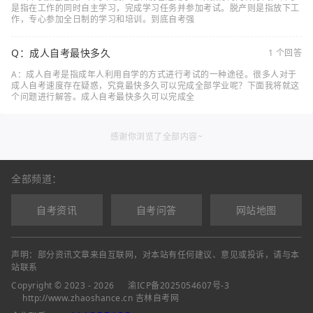
是指在工作的同时自主学习，完成学习任务并参加考试。脱产则是指放下工
作，专心参加全日制的学习和培训。到底自考强
Q：成人自考最快多久
1 个回答
A：成人自考是指成年人利用自学的方式进行考试的一种途径。很多人对于
成人自考速度存在疑惑，究竟最快多久可以完成全部学业呢？下面我将就这
个问题进行解答。成人自考最快多久可以完成全
感谢你浏览了全部内容~
全部频道：
自考资讯
自考问答
网站地图
声明：部分资讯文章来自互联网，对本站有任何建议、意见或投诉，请与本
站联系
Copyright © 2023 - 2026
渝ICP备2025054607号-3
http://www.zhaoshance.cn 吉林自考网