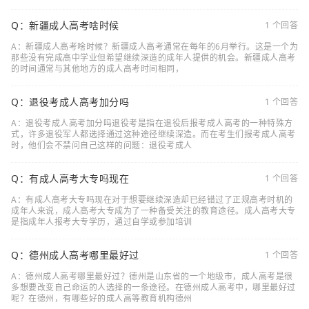
Q：新疆成人高考啥时候
1 个回答
A：新疆成人高考啥时候？新疆成人高考通常在每年的6月举行。这是一个为
那些没有完成高中学业但希望继续深造的成年人提供的机会。新疆成人高考
的时间通常与其他地方的成人高考时间相同，
Q：退役考成人高考加分吗
1 个回答
A：退役考成人高考加分吗退役考是指在退役后报考成人高考的一种特殊方
式，许多退役军人都选择通过这种途径继续深造。而在考生们报考成人高考
时，他们会不禁问自己这样的问题：退役考成人
Q：有成人高考大专吗现在
1 个回答
A：有成人高考大专吗现在对于想要继续深造却已经错过了正规高考时机的
成年人来说，成人高考大专成为了一种备受关注的教育途径。成人高考大专
是指成年人报考大专学历，通过自学或参加培训
Q：德州成人高考哪里最好过
1 个回答
A：德州成人高考哪里最好过？德州是山东省的一个地级市，成人高考是很
多想要改变自己命运的人选择的一条途径。在德州成人高考中，哪里最好过
呢？在德州，有哪些好的成人高等教育机构德州