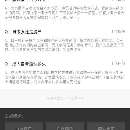
A：怎么报考自考大专自考大专是一种灵活的学历教育方式，受到越来越多
人的青睐。如何报考自考大专呢？下面就给大家一一解答。如何报考自考大
专报考自考大专需要完成以下几个步骤。第一步
Q：自考强还是脱产
1 个回答
A：自考强还是脱产自考和脱产是目前普遍用于继续教育的两种方式。自考
是指在工作的同时自主学习，完成学习任务并参加考试。脱产则是指放下工
作，专心参加全日制的学习和培训。到底自考强
Q：成人自考最快多久
1 个回答
A：成人自考是指成年人利用自学的方式进行考试的一种途径。很多人对于
成人自考速度存在疑惑，究竟最快多久可以完成全部学业呢？下面我将就这
个问题进行解答。成人自考最快多久可以完成全
感谢你浏览了全部内容~
全部频道：
自考资讯
自考问答
网站地图