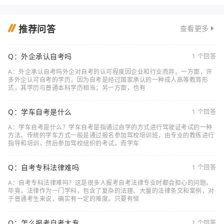
推荐问答
查看更多
Q：外企承认自考吗
1 个回答
A：外企承认自考吗外企对自考的认可程度因企业和行业而异。一方面，许
多外企认可自考的学历，因为自考是经过国家承认的一种成人高等教育形
式，其学历与普通本科学历相当；另一方面，也有
Q：学车自考是什么
1 个回答
A：学车自考是什么？学车自考是指通过自学的方式进行驾驶证考试的一种
方法。传统的学车方式一般是通过报名参加驾校培训班，由专业的教练进行
指导和培训，然后参加驾校组织的考试。而学车
Q：自考专科法律难吗
1 个回答
A：自考专科法律难吗？这是很多人报考自考法律专业时都会担心的问题。
毕竟，法律作为一门学科，包含了复杂的法理、大量的法律条文和案例，对
于普通考生来说，确实有一定的难度。只要有恒
Q：怎么报考自考大专
1 个回答