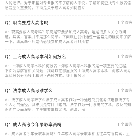
人的选择。对于那些对专业报名不了解的人来说，了解如何查找专业报名信
息是至关重要的。下面是关于成人高考如何查专
Q：职高要成人高考吗
1 个回答
A：职高要成人高考吗？职高是否要参加成人高考，这是很多人关心的问
题。其实，答案并不是那么简单。下面就让我们通过一些常见的疑问来了解
一下。职高毕业后是否必须参加成人高考并非所有
Q：上海成人高考本科如何报名
1 个回答
A：上海成人高考本科如何报名上海成人高考本科报名是一项重要的过程，
下面为您解答相关问题：我可以在哪里报名上海成人高考本科上海成人高考
本科报名分为线上和线下两种方式。线上报名可
Q：法学成人高考难学么
1 个回答
A：法学成人高考难学么法学成人高考作为一种通过制度化考试选拔法学专
业人才的途径，其难度是有目共睹的。法学作为一门系统的学科，涉及的知
识面广泛而深奥。学生需要掌握宪法、刑法、民
Q：成人高考今年录取率高吗
1 个回答
A：成人高考今年录取率高吗？今年成人高考录取率相比往年有所提高，主