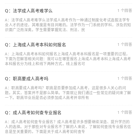
Q：法学成人高考难学么
1 个回答
A：法学成人高考难学么法学成人高考作为一种通过制度化考试选拔法学专
业人才的途径，其难度是有目共睹的。法学作为一门系统的学科，涉及的知
识面广泛而深奥。学生需要掌握宪法、刑法、民
Q：上海成人高考本科如何报名
1 个回答
A：上海成人高考本科如何报名上海成人高考本科报名是一项重要的过程，
下面为您解答相关问题：我可以在哪里报名上海成人高考本科上海成人高考
本科报名分为线上和线下两种方式。线上报名可
Q：职高要成人高考吗
1 个回答
A：职高要成人高考吗？职高是否要参加成人高考，这是很多人关心的问
题。其实，答案并不是那么简单。下面就让我们通过一些常见的疑问来了解
一下。职高毕业后是否必须参加成人高考并非所有
Q：成人高考如何查专业报名
1 个回答
A：成人高考如何查专业报名？成人高考是许多想要继续深造、提升学历的
人的选择。对于那些对专业报名不了解的人来说，了解如何查找专业报名信
息是至关重要的。下面是关于成人高考如何查专