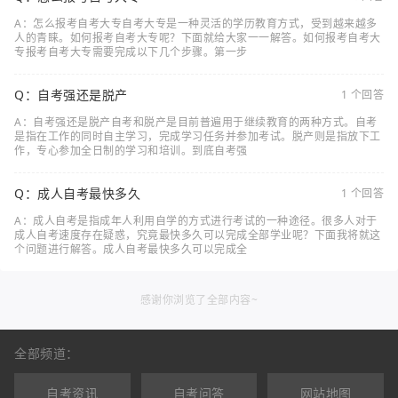
A：怎么报考自考大专自考大专是一种灵活的学历教育方式，受到越来越多
人的青睐。如何报考自考大专呢？下面就给大家一一解答。如何报考自考大
专报考自考大专需要完成以下几个步骤。第一步
Q：自考强还是脱产
1 个回答
A：自考强还是脱产自考和脱产是目前普遍用于继续教育的两种方式。自考
是指在工作的同时自主学习，完成学习任务并参加考试。脱产则是指放下工
作，专心参加全日制的学习和培训。到底自考强
Q：成人自考最快多久
1 个回答
A：成人自考是指成年人利用自学的方式进行考试的一种途径。很多人对于
成人自考速度存在疑惑，究竟最快多久可以完成全部学业呢？下面我将就这
个问题进行解答。成人自考最快多久可以完成全
感谢你浏览了全部内容~
全部频道：
自考资讯
自考问答
网站地图