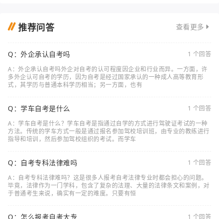
推荐问答
查看更多
Q：外企承认自考吗
1 个回答
A：外企承认自考吗外企对自考的认可程度因企业和行业而异。一方面，许
多外企认可自考的学历，因为自考是经过国家承认的一种成人高等教育形
式，其学历与普通本科学历相当；另一方面，也有
Q：学车自考是什么
1 个回答
A：学车自考是什么？学车自考是指通过自学的方式进行驾驶证考试的一种
方法。传统的学车方式一般是通过报名参加驾校培训班，由专业的教练进行
指导和培训，然后参加驾校组织的考试。而学车
Q：自考专科法律难吗
1 个回答
A：自考专科法律难吗？这是很多人报考自考法律专业时都会担心的问题。
毕竟，法律作为一门学科，包含了复杂的法理、大量的法律条文和案例，对
于普通考生来说，确实有一定的难度。只要有恒
Q：怎么报考自考大专
1 个回答