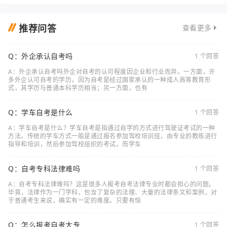
推荐问答
查看更多
Q：外企承认自考吗
1 个回答
A：外企承认自考吗外企对自考的认可程度因企业和行业而异。一方面，许
多外企认可自考的学历，因为自考是经过国家承认的一种成人高等教育形
式，其学历与普通本科学历相当；另一方面，也有
Q：学车自考是什么
1 个回答
A：学车自考是什么？学车自考是指通过自学的方式进行驾驶证考试的一种
方法。传统的学车方式一般是通过报名参加驾校培训班，由专业的教练进行
指导和培训，然后参加驾校组织的考试。而学车
Q：自考专科法律难吗
1 个回答
A：自考专科法律难吗？这是很多人报考自考法律专业时都会担心的问题。
毕竟，法律作为一门学科，包含了复杂的法理、大量的法律条文和案例，对
于普通考生来说，确实有一定的难度。只要有恒
Q：怎么报考自考大专
1 个回答