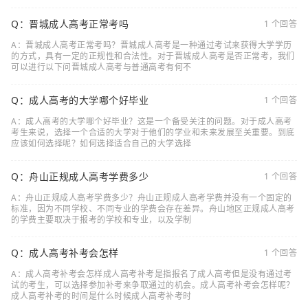
Q：晋城成人高考正常考吗
1 个回答
A：晋城成人高考正常考吗？晋城成人高考是一种通过考试来获得大学学历
的方式，具有一定的正规性和合法性。对于晋城成人高考是否正常考，我们
可以进行以下问晋城成人高考与普通高考有何不
Q：成人高考的大学哪个好毕业
1 个回答
A：成人高考的大学哪个好毕业？这是一个备受关注的问题。对于成人高考
考生来说，选择一个合适的大学对于他们的学业和未来发展至关重要。到底
应该如何选择呢？如何选择适合自己的大学选择
Q：舟山正规成人高考学费多少
1 个回答
A：舟山正规成人高考学费多少？舟山正规成人高考学费并没有一个固定的
标准，因为不同学校、不同专业的学费会存在差异。舟山地区正规成人高考
的学费主要取决于报考的学校和专业，以及学制
Q：成人高考补考会怎样
1 个回答
A：成人高考补考会怎样成人高考补考是指报名了成人高考但是没有通过考
试的考生，可以选择参加补考来争取通过的机会。成人高考补考会怎样呢？
成人高考补考的时间是什么时候成人高考补考时