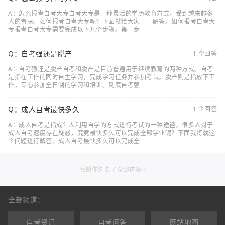
A：怎么报考自考大专自考大专是一种灵活的学历教育方式，受到越来越多
人的青睐。如何报考自考大专呢？下面就给大家一一解答。如何报考自考大
专报考自考大专需要完成以下几个步骤。第一步
Q：自考强还是脱产
1 个回答
A：自考强还是脱产自考和脱产是目前普遍用于继续教育的两种方式。自考
是指在工作的同时自主学习，完成学习任务并参加考试。脱产则是指放下工
作，专心参加全日制的学习和培训。到底自考强
Q：成人自考最快多久
1 个回答
A：成人自考是指成年人利用自学的方式进行考试的一种途径。很多人对于
成人自考速度存在疑惑，究竟最快多久可以完成全部学业呢？下面我将就这
个问题进行解答。成人自考最快多久可以完成全
感谢你浏览了全部内容~
全部频道：
自考资讯
自考问答
网站地图