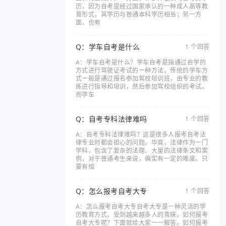
历，因为自考是经过国家承认的一种成人高等教
育形式，其学历与普通本科学历相当；另一方
面，也有
Q：学车自考是什么
1 个回答
A：学车自考是什么？学车自考是指通过自学的
方式进行驾驶证考试的一种方法。传统的学车方
式一般是通过报名参加驾校培训班，由专业的教
练进行指导和培训，然后参加驾校组织的考试。
而学车
Q：自考专科法律难吗
1 个回答
A：自考专科法律难吗？这是很多人报考自考法
律专业时都会担心的问题。毕竟，法律作为一门
学科，包含了复杂的法理、大量的法律条文和案
例，对于普通考生来说，确实有一定的难度。只
要有恒
Q：怎么报考自考大专
1 个回答
A：怎么报考自考大专自考大专是一种灵活的学
历教育方式，受到越来越多人的青睐。如何报考
自考大专呢？下面就给大家一一解答。如何报考