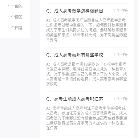
1 个回答
Q：成人高考数学怎样做题目
1 个回答
1 个回答
A：成人高考数学怎样做题目成人高考数学是考
生们备考过程中重要的一环，如何做好数学题目
1 个回答
成为了考生们共同关注的问题。要明确数学题目
的类型和考点，结合考试大纲，对不同类型的题
目要有
Q：成人高考泰州有哪些学校
1 个回答
A：成人高考是指年满18周岁的非在校学生报考
普通高中课程，取得普通高中文凭的一种教育方
式。对于想要提高自己的学历水平的人来说，成
人高考是一条很好的选择。成人高考泰州有哪些
学校呢
Q：高考生能成人高考吗江苏
1 个回答
A：高考生能成人高考吗江苏高考生能够报考成
人高考，参加江苏省的成人高等教育考试。成人
高考是为了给那些没有机会参加高考或者想要通
过继续教育提高自身学历的人提供的一种途径。
在江苏