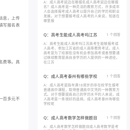
A：成人高考延边在哪报名成人高考延边在哪报
名？成人高考是一种灵活的教育方式，许多成年
人会选择报考成人高考以提升自己的学历和职业
发展。对于想要报考成人高考的人来说，知道在
信息，上传
哪里报
填写报名表
Q：高考生能成人高考吗江苏
1 个回答
A：高考生能成人高考吗江苏高考生能够报考成
人高考，参加江苏省的成人高等教育考试。成人
高考是为了给那些没有机会参加高考或者想要通
过继续教育提高自身学历的人提供的一种途径。
名费等。具
在江苏
Q：成人高考泰州有哪些学校
1 个回答
A：成人高考是指年满18周岁的非在校学生报考
普通高中课程，取得普通高中文凭的一种教育方
式。对于想要提高自己的学历水平的人来说，成
一百多元不
人高考是一条很好的选择。成人高考泰州有哪些
学校呢
Q：成人高考数学怎样做题目
1 个回答
A：成人高考数学怎样做题目成人高考数学是考