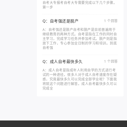
自考大专报考自考大专需要完成以下几个步骤。
第一步
Q：自考强还是脱产
1 个回答
A：自考强还是脱产自考和脱产是目前普遍用于
继续教育的两种方式。自考是指在工作的同时自
主学习，完成学习任务并参加考试。脱产则是指
放下工作，专心参加全日制的学习和培训。到底
自考强
Q：成人自考最快多久
1 个回答
A：成人自考是指成年人利用自学的方式进行考
试的一种途径。很多人对于成人自考速度存在疑
惑，究竟最快多久可以完成全部学业呢？下面我
将就这个问题进行解答。成人自考最快多久可以
完成全