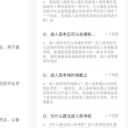
A：宣城成人高考怎么报名宣城成人高考报名是
指成年人参加高考的一种方式，它为那些没有机
会高中毕业或希望通过高考提升学历的人提供了
一个机会。宣城成人高考报名具体应该如何进行
呢？如
Q：成人高考后可以去哪些学
1 个回答
校
A：成人高考后可以去哪些学校？成人高考后可
张，用于报
以选择的学校主要包括普通高校和成人高等教育
学校。普通高校是指国家承认的一般本专科院
校，提供普通本科或高职高专教育，成人高等教
育学校则
Q：成人高考啥时候截止
1 个回答
包括毕业学
A：成人高考啥时候截止？成人高考截止时间因
地区而异。一般而言，成人高考报名截止日期是
在每年的五月或六月份。具体截止时间通常由各
个省份的招生办公室或成人高校官方发布。考生
需要在
Q：为什么建议成人高考呢
1 个回答
凭证，以备
A：为什么建议成人高考呢？成人高考是指年满