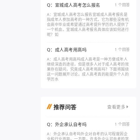
Q：宣城成人高考怎么报名
1 个回答
A：宣城成人高考怎么报名宣城成人高考报名是
指成年人参加高考的一种方式，它为那些没有机
会高中毕业或希望通过高考提升学历的人提供了
一个机会。宣城成人高考报名具体应该如何进行
呢？如
Q：成人高考用高吗
1 个回答
A：成人高考用高吗成人高考是一种方便成年人
继续深造的途径，但是很多人对于成人高考的效
果存在疑问，究竟成人高考用高吗？下面将围绕
这一问题展开讨论。成人高考真的能提升个人的
学历水
推荐问答
查看更多
Q：外企承认自考吗
1 个回答
A：外企承认自考吗外企对自考的认可程度因企
业和行业而异。一方面，许多外企认可自考的学