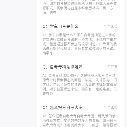
历，因为自考是经过国家承认的一种成人高等教
育形式，其学历与普通本科学历相当；另一方
面，也有
Q：学车自考是什么
1 个回答
A：学车自考是什么？学车自考是指通过自学的
方式进行驾驶证考试的一种方法。传统的学车方
式一般是通过报名参加驾校培训班，由专业的教
练进行指导和培训，然后参加驾校组织的考试。
而学车
Q：自考专科法律难吗
1 个回答
A：自考专科法律难吗？这是很多人报考自考法
律专业时都会担心的问题。毕竟，法律作为一门
学科，包含了复杂的法理、大量的法律条文和案
例，对于普通考生来说，确实有一定的难度。只
要有恒
Q：怎么报考自考大专
1 个回答
A：怎么报考自考大专自考大专是一种灵活的学
历教育方式，受到越来越多人的青睐。如何报考
自考大专呢？下面就给大家一一解答。如何报考