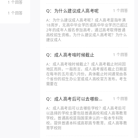
1 个回答
Q：为什么建议成人高考呢
1 个回答
1 个回答
A：为什么建议成人高考呢？成人高考是指年满
18周岁，无高中毕业学历或高中毕业学历已超过
2年的成年人报名参加高考，通过高考取得普通
高校招生资格。为什么建议成人高考呢？为什么
建议成人
Q：成人高考啥时候截止
1 个回答
A：成人高考啥时候截止？成人高考截止时间因
地区而异。一般而言，成人高考报名截止日期是
在每年的五月或六月份。具体截止时间通常由各
个省份的招生办公室或成人高校官方发布。考生
需要在
Q：成人高考后可以去哪些学
1 个回答
校
A：成人高考后可以去哪些学校？成人高考后可
以选择的学校主要包括普通高校和成人高等教育
学校。普通高校是指国家承认的一般本专科院
校，提供普通本科或高职高专教育，成人高等教
育学校则