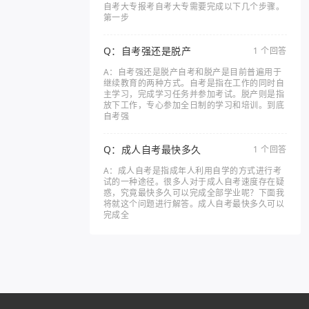
自考大专报考自考大专需要完成以下几个步骤。
第一步
Q：自考强还是脱产
1 个回答
A：自考强还是脱产自考和脱产是目前普遍用于
继续教育的两种方式。自考是指在工作的同时自
主学习，完成学习任务并参加考试。脱产则是指
放下工作，专心参加全日制的学习和培训。到底
自考强
Q：成人自考最快多久
1 个回答
A：成人自考是指成年人利用自学的方式进行考
试的一种途径。很多人对于成人自考速度存在疑
惑，究竟最快多久可以完成全部学业呢？下面我
将就这个问题进行解答。成人自考最快多久可以
完成全