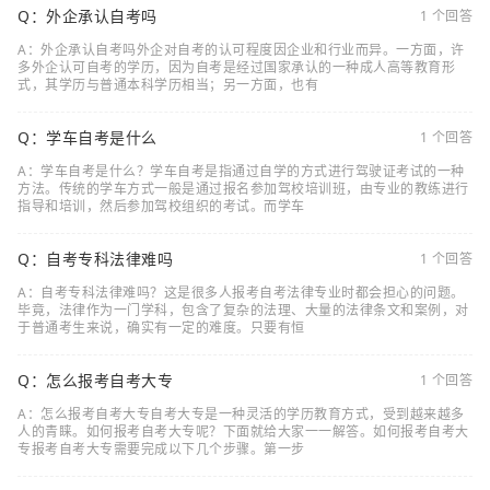
Q：外企承认自考吗
1 个回答
A：外企承认自考吗外企对自考的认可程度因企业和行业而异。一方面，许
多外企认可自考的学历，因为自考是经过国家承认的一种成人高等教育形
式，其学历与普通本科学历相当；另一方面，也有
Q：学车自考是什么
1 个回答
A：学车自考是什么？学车自考是指通过自学的方式进行驾驶证考试的一种
方法。传统的学车方式一般是通过报名参加驾校培训班，由专业的教练进行
指导和培训，然后参加驾校组织的考试。而学车
Q：自考专科法律难吗
1 个回答
A：自考专科法律难吗？这是很多人报考自考法律专业时都会担心的问题。
毕竟，法律作为一门学科，包含了复杂的法理、大量的法律条文和案例，对
于普通考生来说，确实有一定的难度。只要有恒
Q：怎么报考自考大专
1 个回答
A：怎么报考自考大专自考大专是一种灵活的学历教育方式，受到越来越多
人的青睐。如何报考自考大专呢？下面就给大家一一解答。如何报考自考大
专报考自考大专需要完成以下几个步骤。第一步