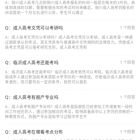
A：铜川成人高考几点到铜川成人高考报名的时间一般是在每年的3月份。具
体到具体的日期，需要根据当年的考试时间来确定。铜川成人高考的报名时
间会提前一个月左右进行公告，考生可以通过
Q：成人高考文凭可以考研吗
1 个回答
A：成人高考文凭可以考研吗？成人高考文凭可以考研。成人高考是一种通
过国家承认的考试，其文凭具有与普通高中文凭相同的法律效力。凭借成人
高考文凭是可以报考研究生的。成人高考文凭和
Q：临沂成人高考还能考吗
1 个回答
A：临沂成人高考还能考吗？临沂成人高考依然可以考取。临沂成人高考是
指成年人通过参加高考来获取大学学历的一种途径。尽管临沂成人高考的竞
争激烈，但只要符合一定的条件，依然可以报名
Q：成人高考有脱产专业吗
1 个回答
A：成人高考有脱产专业吗？成人高考是指那些已经参加工作或者有一段时
间工作经历的人，通过参加相应的考试，取得具备高中以上学历的资格的一
种教育形式。而脱产专业是指学习过程中学生不
Q：成人高考在哪看考点分布
1 个回答