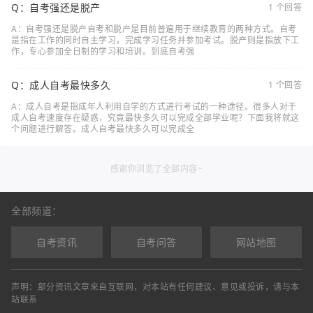
Q：自考强还是脱产
1 个回答
A：自考强还是脱产自考和脱产是目前普遍用于继续教育的两种方式。自考
是指在工作的同时自主学习，完成学习任务并参加考试。脱产则是指放下工
作，专心参加全日制的学习和培训。到底自考强
Q：成人自考最快多久
1 个回答
A：成人自考是指成年人利用自学的方式进行考试的一种途径。很多人对于
成人自考速度存在疑惑，究竟最快多久可以完成全部学业呢？下面我将就这
个问题进行解答。成人自考最快多久可以完成全
感谢你浏览了全部内容~
全部频道：
自考资讯
自考问答
网站地图
声明：部分资讯文章来自互联网，对本站有任何建议、意见或投诉，请与本
站联系