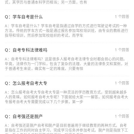
式，其学历与普通本科学历相当；另一方面，也有
Q：学车自考是什么
1 个回答
A：学车自考是什么？学车自考是指通过自学的方式进行驾驶证考试的一种
方法。传统的学车方式一般是通过报名参加驾校培训班，由专业的教练进行
指导和培训，然后参加驾校组织的考试。而学车
Q：自考专科法律难吗
1 个回答
A：自考专科法律难吗？这是很多人报考自考法律专业时都会担心的问题。
毕竟，法律作为一门学科，包含了复杂的法理、大量的法律条文和案例，对
于普通考生来说，确实有一定的难度。只要有恒
Q：怎么报考自考大专
1 个回答
A：怎么报考自考大专自考大专是一种灵活的学历教育方式，受到越来越多
人的青睐。如何报考自考大专呢？下面就给大家一一解答。如何报考自考大
专报考自考大专需要完成以下几个步骤。第一步
Q：自考强还是脱产
1 个回答
A：自考强还是脱产自考和脱产是目前普遍用于继续教育的两种方式。自考
是指在工作的同时自主学习，完成学习任务并参加考试。脱产则是指放下工