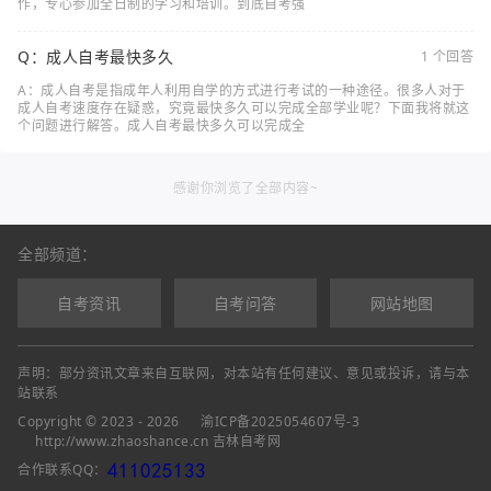
作，专心参加全日制的学习和培训。到底自考强
Q：成人自考最快多久
1 个回答
A：成人自考是指成年人利用自学的方式进行考试的一种途径。很多人对于
成人自考速度存在疑惑，究竟最快多久可以完成全部学业呢？下面我将就这
个问题进行解答。成人自考最快多久可以完成全
感谢你浏览了全部内容~
全部频道：
自考资讯
自考问答
网站地图
声明：部分资讯文章来自互联网，对本站有任何建议、意见或投诉，请与本
站联系
Copyright © 2023 - 2026
渝ICP备2025054607号-3
http://www.zhaoshance.cn 吉林自考网
合作联系QQ：