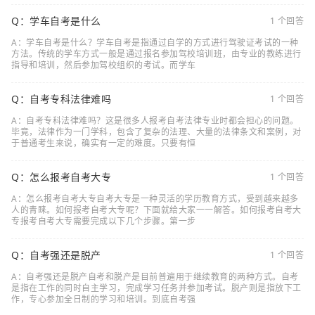
Q：学车自考是什么
1 个回答
A：学车自考是什么？学车自考是指通过自学的方式进行驾驶证考试的一种
方法。传统的学车方式一般是通过报名参加驾校培训班，由专业的教练进行
指导和培训，然后参加驾校组织的考试。而学车
Q：自考专科法律难吗
1 个回答
A：自考专科法律难吗？这是很多人报考自考法律专业时都会担心的问题。
毕竟，法律作为一门学科，包含了复杂的法理、大量的法律条文和案例，对
于普通考生来说，确实有一定的难度。只要有恒
Q：怎么报考自考大专
1 个回答
A：怎么报考自考大专自考大专是一种灵活的学历教育方式，受到越来越多
人的青睐。如何报考自考大专呢？下面就给大家一一解答。如何报考自考大
专报考自考大专需要完成以下几个步骤。第一步
Q：自考强还是脱产
1 个回答
A：自考强还是脱产自考和脱产是目前普遍用于继续教育的两种方式。自考
是指在工作的同时自主学习，完成学习任务并参加考试。脱产则是指放下工
作，专心参加全日制的学习和培训。到底自考强