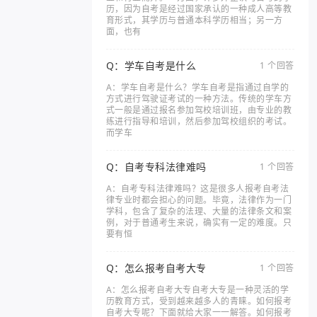
历，因为自考是经过国家承认的一种成人高等教
育形式，其学历与普通本科学历相当；另一方
面，也有
Q：学车自考是什么
1 个回答
A：学车自考是什么？学车自考是指通过自学的
方式进行驾驶证考试的一种方法。传统的学车方
式一般是通过报名参加驾校培训班，由专业的教
练进行指导和培训，然后参加驾校组织的考试。
而学车
Q：自考专科法律难吗
1 个回答
A：自考专科法律难吗？这是很多人报考自考法
律专业时都会担心的问题。毕竟，法律作为一门
学科，包含了复杂的法理、大量的法律条文和案
例，对于普通考生来说，确实有一定的难度。只
要有恒
Q：怎么报考自考大专
1 个回答
A：怎么报考自考大专自考大专是一种灵活的学
历教育方式，受到越来越多人的青睐。如何报考
自考大专呢？下面就给大家一一解答。如何报考