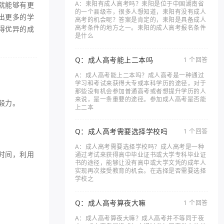
A：耒阳有成人高考吗？耒阳是位于中国湖南省
就能够有更
的一个县级市，很多人想知道，耒阳有没有成人
出更多的学
高考的机会呢？答案是肯定的，耒阳是具备成人
高考条件的地方之一。耒阳的成人高考报名条件
得优异的成
是什么
Q：成人高考能上二本吗
1 个回答
A：成人高考能上二本吗？成人高考是一种通过
学习和考试来获得大专或本科学历的途径，对于
那些没有机会参加普通高考或者想提升学历的人
来说，是一条重要的途径。参加成人高考是否能
毅力。
上二本
Q：成人高考需要选择学校吗
1 个回答
A：成人高考需要选择学校吗？成人高考是一种
时间，利用
通过考试来获得高中毕业证书或大学专科毕业证
书的途径，能够让没有高中或大学文凭的成年人
实现再次接受教育的机会。在选择是否需要选择
学校之
Q：成人高考算夜大嘛
1 个回答
A：成人高考算夜大嘛？成人高考并不等同于夜