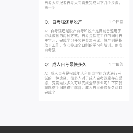
自考大专报考自考大专需要完成以下几个步骤。
第一步
Q：自考强还是脱产
1 个回答
A：自考强还是脱产自考和脱产是目前普遍用于
继续教育的两种方式。自考是指在工作的同时自
主学习，完成学习任务并参加考试。脱产则是指
放下工作，专心参加全日制的学习和培训。到底
自考强
Q：成人自考最快多久
1 个回答
A：成人自考是指成年人利用自学的方式进行考
试的一种途径。很多人对于成人自考速度存在疑
惑，究竟最快多久可以完成全部学业呢？下面我
将就这个问题进行解答。成人自考最快多久可以
完成全