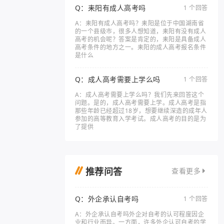
Q：耒阳有成人高考吗
1 个回答
A：耒阳有成人高考吗？耒阳是位于中国湖南省
的一个县级市，很多人想知道，耒阳有没有成人
高考的机会呢？答案是肯定的，耒阳是具备成人
高考条件的地方之一。耒阳的成人高考报名条件
是什么
Q：成人高考需要上学么吗
1 个回答
A：成人高考需要上学么吗？我们先来回答这个
问题。是的，成人高考需要上学。成人高考是指
那些年龄已经超过18岁，想要继续深造的成年人
参加的高等教育入学考试。成人高考的目的是为
了提供
推荐问答
查看更多
Q：外企承认自考吗
1 个回答
A：外企承认自考吗外企对自考的认可程度因企
业和行业而异。一方面，许多外企认可自考的学