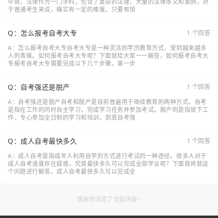
毕竟，法律作为一门学科，包含了复杂的法理、大量的法律条文和案例，对
于普通考生来说，确实有一定的难度。只要有恒
Q：怎么报考自考大专
1 个回答
A：怎么报考自考大专自考大专是一种灵活的学历教育方式，受到越来越多
人的青睐。如何报考自考大专呢？下面就给大家一一解答。如何报考自考大
专报考自考大专需要完成以下几个步骤。第一步
Q：自考强还是脱产
1 个回答
A：自考强还是脱产自考和脱产是目前普遍用于继续教育的两种方式。自考
是指在工作的同时自主学习，完成学习任务并参加考试。脱产则是指放下工
作，专心参加全日制的学习和培训。到底自考强
Q：成人自考最快多久
1 个回答
A：成人自考是指成年人利用自学的方式进行考试的一种途径。很多人对于
成人自考速度存在疑惑，究竟最快多久可以完成全部学业呢？下面我将就这
个问题进行解答。成人自考最快多久可以完成全
感谢你浏览了全部内容~