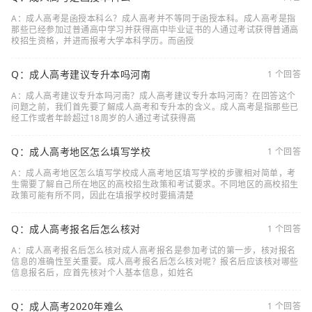
A：成人高考是函授本科么？成人高考并不等同于函授本科。成人高考是指
那些已经参加过普通高中学习并获得高中毕业证书的人通过考试获得普通高
校招生资格，并进而报考大学本科学历。而函授
Q：成人高考建议专升本吗河南
1 个回答
A：成人高考建议专升本吗河南？成人高考建议专升本吗河南？在回答这个
问题之前，我们首先要了解成人高考和专升本的含义。成人高考是指那些已
经工作或者年龄超过18周岁的人通过考试获得高
Q：成人高考地区怎么填写学校
1 个回答
A：成人高考地区怎么填写学校成人高考地区填写学校的步骤相对简单，考
生需要了解自己所在地区的高校招生政策和考试要求。不同地区的高校招生
政策可能有所不同，因此在填报学校时要搞清楚
Q：成人高考报名后怎么核对
1 个回答
A：成人高考报名后怎么核对成人高考报名是参加考试的第一步，核对报名
信息的准确性至关重要。成人高考报名后怎么核对呢？报名后应该核对哪些
信息报名后，应首先核对个人基本信息，如姓名
Q：成人高考2020年难么
1 个回答