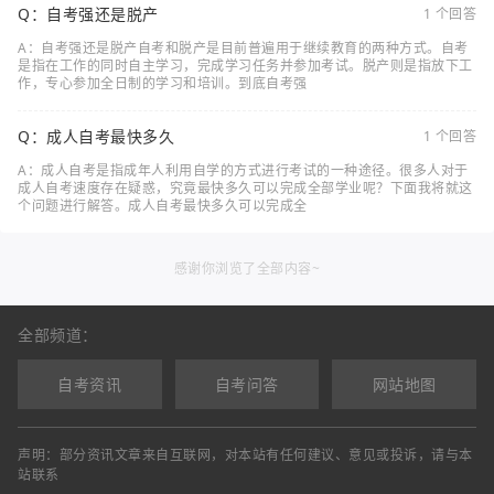
Q：自考强还是脱产
1 个回答
A：自考强还是脱产自考和脱产是目前普遍用于继续教育的两种方式。自考
是指在工作的同时自主学习，完成学习任务并参加考试。脱产则是指放下工
作，专心参加全日制的学习和培训。到底自考强
Q：成人自考最快多久
1 个回答
A：成人自考是指成年人利用自学的方式进行考试的一种途径。很多人对于
成人自考速度存在疑惑，究竟最快多久可以完成全部学业呢？下面我将就这
个问题进行解答。成人自考最快多久可以完成全
感谢你浏览了全部内容~
全部频道：
自考资讯
自考问答
网站地图
声明：部分资讯文章来自互联网，对本站有任何建议、意见或投诉，请与本
站联系