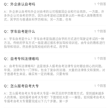
Q：外企承认自考吗
1 个回答
A：外企承认自考吗外企对自考的认可程度因企业和行业而异。一方面，许
多外企认可自考的学历，因为自考是经过国家承认的一种成人高等教育形
式，其学历与普通本科学历相当；另一方面，也有
Q：学车自考是什么
1 个回答
A：学车自考是什么？学车自考是指通过自学的方式进行驾驶证考试的一种
方法。传统的学车方式一般是通过报名参加驾校培训班，由专业的教练进行
指导和培训，然后参加驾校组织的考试。而学车
Q：自考专科法律难吗
1 个回答
A：自考专科法律难吗？这是很多人报考自考法律专业时都会担心的问题。
毕竟，法律作为一门学科，包含了复杂的法理、大量的法律条文和案例，对
于普通考生来说，确实有一定的难度。只要有恒
Q：怎么报考自考大专
1 个回答
A：怎么报考自考大专自考大专是一种灵活的学历教育方式，受到越来越多
人的青睐。如何报考自考大专呢？下面就给大家一一解答。如何报考自考大
专报考自考大专需要完成以下几个步骤。第一步