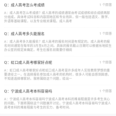
Q：成人高考怎么考成绩
1 个回答
A：成人高考怎么考成绩？成人高考的成绩通常由考试成绩和综合成绩两部
分组成。具体考试科目和内容因地区和专业而异，但一般包括语文、数学、
外语等基础课程，以及专业相关课程。成人高考
Q：成人高考多久能报名
1 个回答
A：成人高考多久能报名？成人高考的报名时间是有规定的。成人高考的报
名时间通常在每年的3月至4月之间。具体的报名截止日期可以根据当地招生
办公室的规定来确定。考生在报名前需要仔细阅
Q：虹口成人高考哪家好点呢
1 个回答
A：虹口成人高考哪家好点呢虹口成人高考是许多成年人实现教育梦想的重
要途径之一。在选择报名参加成人高考的机构时，很多人可能会感到困惑，
不知道选择哪家好。我将围绕这个问题，给出一
Q：宁波成人高考本科容易吗
1 个回答
A：宁波成人高考本科容易吗宁波成人高考本科的难易程度是许多考生关心
的问题。下面将围绕这个问题展开讨论。宁波成人高考本科容易吗宁波成人
高考本科的难易程度与考生的实力、备考时间、