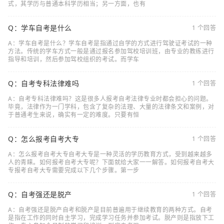
式，其学历与普通本科学历相当；另一方面，也有
Q：学车自考是什么
1 个回答
A：学车自考是什么？学车自考是指通过自学的方式进行驾驶证考试的一种
方法。传统的学车方式一般是通过报名参加驾校培训班，由专业的教练进行
指导和培训，然后参加驾校组织的考试。而学车
Q：自考专科法律难吗
1 个回答
A：自考专科法律难吗？这是很多人报考自考法律专业时都会担心的问题。
毕竟，法律作为一门学科，包含了复杂的法理、大量的法律条文和案例，对
于普通考生来说，确实有一定的难度。只要有恒
Q：怎么报考自考大专
1 个回答
A：怎么报考自考大专自考大专是一种灵活的学历教育方式，受到越来越多
人的青睐。如何报考自考大专呢？下面就给大家一一解答。如何报考自考大
专报考自考大专需要完成以下几个步骤。第一步
Q：自考强还是脱产
1 个回答
A：自考强还是脱产自考和脱产是目前普遍用于继续教育的两种方式。自考
是指在工作的同时自主学习，完成学习任务并参加考试。脱产则是指放下工