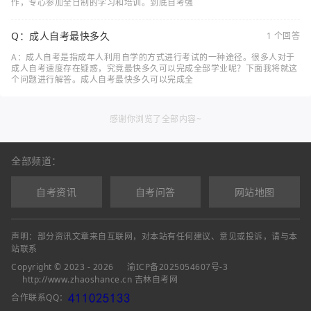
作，专心参加全日制的学习和培训。到底自考强
Q：成人自考最快多久
1 个回答
A：成人自考是指成年人利用自学的方式进行考试的一种途径。很多人对于
成人自考速度存在疑惑，究竟最快多久可以完成全部学业呢？下面我将就这
个问题进行解答。成人自考最快多久可以完成全
感谢你浏览了全部内容~
全部频道：
自考资讯
自考问答
网站地图
声明：部分资讯文章来自互联网，对本站有任何建议、意见或投诉，请与本
站联系
Copyright © 2023 - 2026
渝ICP备2025054607号-3
http://www.zhaoshance.cn 吉林自考网
合作联系QQ：