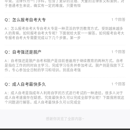
毕竟，法律作为一门学科，包含了复杂的法理、大量的法律条文和案例，对
于普通考生来说，确实有一定的难度。只要有恒
Q：怎么报考自考大专
1 个回答
A：怎么报考自考大专自考大专是一种灵活的学历教育方式，受到越来越多
人的青睐。如何报考自考大专呢？下面就给大家一一解答。如何报考自考大
专报考自考大专需要完成以下几个步骤。第一步
Q：自考强还是脱产
1 个回答
A：自考强还是脱产自考和脱产是目前普遍用于继续教育的两种方式。自考
是指在工作的同时自主学习，完成学习任务并参加考试。脱产则是指放下工
作，专心参加全日制的学习和培训。到底自考强
Q：成人自考最快多久
1 个回答
A：成人自考是指成年人利用自学的方式进行考试的一种途径。很多人对于
成人自考速度存在疑惑，究竟最快多久可以完成全部学业呢？下面我将就这
个问题进行解答。成人自考最快多久可以完成全
感谢你浏览了全部内容~