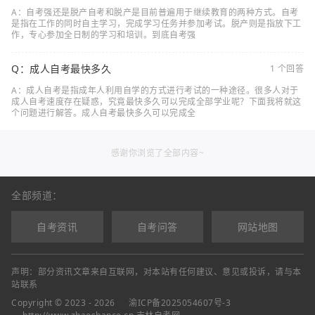
A：自考强还是脱产自考和脱产是目前普遍用于继续教育的两种方式。自考
是指在工作的同时自主学习，完成学习任务并参加考试。脱产则是指放下工
作，专心参加全日制的学习和培训。到底自考强
Q：成人自考最快多久
1 个回答
A：成人自考是指成年人利用自学的方式进行考试的一种途径。很多人对于
成人自考速度存在疑惑，究竟最快多久可以完成全部学业呢？下面我将就这
个问题进行解答。成人自考最快多久可以完成全
感谢你浏览了全部内容~
全部频道：
自考资讯
自考问答
网站地图
声明：部分资讯文章来自互联网，对本站有任何建议、意见或投诉，请与本
站联系
Copyright © 2023 - 2026
渝ICP备2025054607号-3