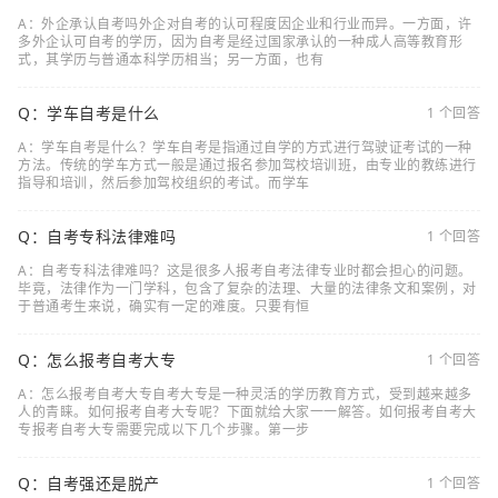
A：外企承认自考吗外企对自考的认可程度因企业和行业而异。一方面，许
多外企认可自考的学历，因为自考是经过国家承认的一种成人高等教育形
式，其学历与普通本科学历相当；另一方面，也有
Q：学车自考是什么
1 个回答
A：学车自考是什么？学车自考是指通过自学的方式进行驾驶证考试的一种
方法。传统的学车方式一般是通过报名参加驾校培训班，由专业的教练进行
指导和培训，然后参加驾校组织的考试。而学车
Q：自考专科法律难吗
1 个回答
A：自考专科法律难吗？这是很多人报考自考法律专业时都会担心的问题。
毕竟，法律作为一门学科，包含了复杂的法理、大量的法律条文和案例，对
于普通考生来说，确实有一定的难度。只要有恒
Q：怎么报考自考大专
1 个回答
A：怎么报考自考大专自考大专是一种灵活的学历教育方式，受到越来越多
人的青睐。如何报考自考大专呢？下面就给大家一一解答。如何报考自考大
专报考自考大专需要完成以下几个步骤。第一步
Q：自考强还是脱产
1 个回答