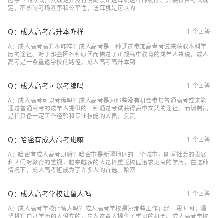
历学位的方式，其规定并没有明确禁止送耳机这样的物品。只要符合考试规
定，不影响考场秩序和公平性，送耳机是可以的
Q：成人高考高升本咋样
1 个回答
A：成人高考高升本咋样？成人高考是一种通过参加高考考试来获取本科学
历的途径。对于那些因各种原因而错过了正规高中教育的成年人来说，成人
高考是一条重返学校的路径。成人高考高升本到
Q：成人高考可以考编吗
1 个回答
A：成人高考可以考编吗？成人高考是为那些没有机会参加普通高考或未能
通过普通高考的成年人提供的一种通过考试获得高中文凭的途径。而编制员
是指具备一定工作经验和专业技能的人员，负责
Q：哈密有成人高考班嘛
1 个回答
A：哈密有成人高考班嘛？哈密市是新疆地区的一个城市，随着社会的发展
和人们对教育的重视，越来越多的人选择重返校园追求更高的学历。在这种
情况下，成人高考班成为了许多人的首选。哈密
Q：成人高考学校让留人吗
1 个回答
A：成人高考学校让留人吗？成人高考学校是为那些工作已经一段时间，渴
望提升自己学历的人设立的，它为这些人提供了学习的机会。成人高考学校