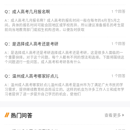
Q：成人高考几月报名啊
1 个回答
A：成人高考几月报名啊？成人高考的报名时间一般在每年的4月至5月之
间。具体的报名时间可能会因地区或学校而异，所以建议准备报名的考生提
前向当地教育部门或招生机构咨询，以便及时获取
Q：是选择成人高考还是考研
1 个回答
A：是选择成人高考还是考研选择成人高考还是考研，这是很多人面临的一
个重要抉择。对于这个问题，每个人都有不同的想法和选择。下面将围绕这
个问题进行一些问答。成人高考和考研各有什么
Q：温州成人高考哪家好点儿
1 个回答
A：温州成人高考哪家好点儿温州成人高考是温州市为了满足广大市民的学
习需求，提供继续教育机会而设立的。这样的机会为许多工作人士和成年学
习者提供了进一步提升自己学历的机会，使他们
热门问答
查看更多