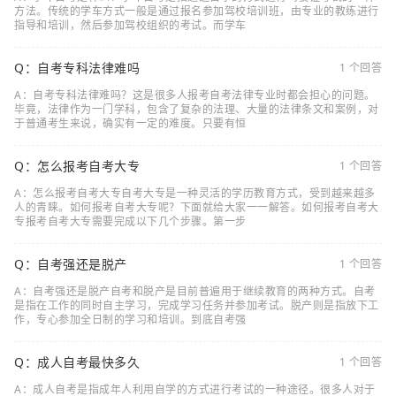
方法。传统的学车方式一般是通过报名参加驾校培训班，由专业的教练进行
指导和培训，然后参加驾校组织的考试。而学车
Q：自考专科法律难吗
1 个回答
A：自考专科法律难吗？这是很多人报考自考法律专业时都会担心的问题。
毕竟，法律作为一门学科，包含了复杂的法理、大量的法律条文和案例，对
于普通考生来说，确实有一定的难度。只要有恒
Q：怎么报考自考大专
1 个回答
A：怎么报考自考大专自考大专是一种灵活的学历教育方式，受到越来越多
人的青睐。如何报考自考大专呢？下面就给大家一一解答。如何报考自考大
专报考自考大专需要完成以下几个步骤。第一步
Q：自考强还是脱产
1 个回答
A：自考强还是脱产自考和脱产是目前普遍用于继续教育的两种方式。自考
是指在工作的同时自主学习，完成学习任务并参加考试。脱产则是指放下工
作，专心参加全日制的学习和培训。到底自考强
Q：成人自考最快多久
1 个回答
A：成人自考是指成年人利用自学的方式进行考试的一种途径。很多人对于