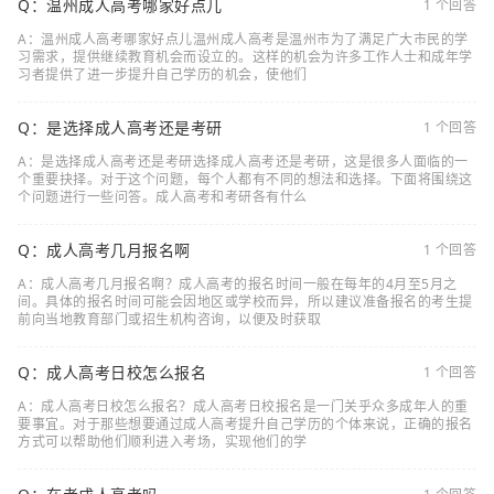
Q：温州成人高考哪家好点儿
1 个回答
A：温州成人高考哪家好点儿温州成人高考是温州市为了满足广大市民的学
习需求，提供继续教育机会而设立的。这样的机会为许多工作人士和成年学
习者提供了进一步提升自己学历的机会，使他们
Q：是选择成人高考还是考研
1 个回答
A：是选择成人高考还是考研选择成人高考还是考研，这是很多人面临的一
个重要抉择。对于这个问题，每个人都有不同的想法和选择。下面将围绕这
个问题进行一些问答。成人高考和考研各有什么
Q：成人高考几月报名啊
1 个回答
A：成人高考几月报名啊？成人高考的报名时间一般在每年的4月至5月之
间。具体的报名时间可能会因地区或学校而异，所以建议准备报名的考生提
前向当地教育部门或招生机构咨询，以便及时获取
Q：成人高考日校怎么报名
1 个回答
A：成人高考日校怎么报名？成人高考日校报名是一门关乎众多成年人的重
要事宜。对于那些想要通过成人高考提升自己学历的个体来说，正确的报名
方式可以帮助他们顺利进入考场，实现他们的学