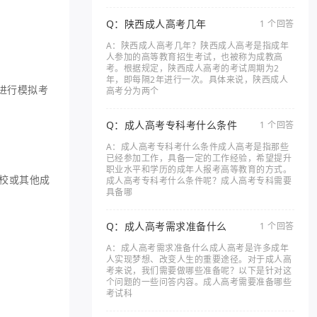
Q：陕西成人高考几年
1 个回答
A：陕西成人高考几年？陕西成人高考是指成年
人参加的高等教育招生考试，也被称为成教高
考。根据规定，陕西成人高考的考试周期为2
年，即每隔2年进行一次。具体来说，陕西成人
进行模拟考
高考分为两个
Q：成人高考专科考什么条件
1 个回答
A：成人高考专科考什么条件成人高考是指那些
已经参加工作，具备一定的工作经验，希望提升
职业水平和学历的成年人报考高等教育的方式。
校或其他成
成人高考专科考什么条件呢？成人高考专科需要
具备哪
Q：成人高考需求准备什么
1 个回答
A：成人高考需求准备什么成人高考是许多成年
人实现梦想、改变人生的重要途径。对于成人高
考来说，我们需要做哪些准备呢？以下是针对这
个问题的一些问答内容。成人高考需要准备哪些
考试科