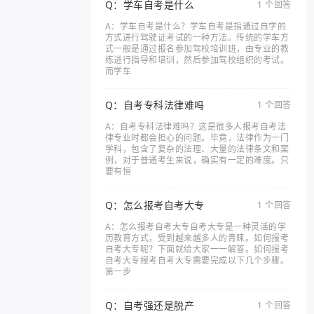
Q：学车自考是什么
1 个回答
A：学车自考是什么？学车自考是指通过自学的
方式进行驾驶证考试的一种方法。传统的学车方
式一般是通过报名参加驾校培训班，由专业的教
练进行指导和培训，然后参加驾校组织的考试。
而学车
Q：自考专科法律难吗
1 个回答
A：自考专科法律难吗？这是很多人报考自考法
律专业时都会担心的问题。毕竟，法律作为一门
学科，包含了复杂的法理、大量的法律条文和案
例，对于普通考生来说，确实有一定的难度。只
要有恒
Q：怎么报考自考大专
1 个回答
A：怎么报考自考大专自考大专是一种灵活的学
历教育方式，受到越来越多人的青睐。如何报考
自考大专呢？下面就给大家一一解答。如何报考
自考大专报考自考大专需要完成以下几个步骤。
第一步
Q：自考强还是脱产
1 个回答