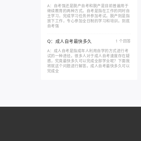
A：自考强还是脱产自考和脱产是目前普遍用于
继续教育的两种方式。自考是指在工作的同时自
主学习，完成学习任务并参加考试。脱产则是指
放下工作，专心参加全日制的学习和培训。到底
自考强
Q：成人自考最快多久
1 个回答
A：成人自考是指成年人利用自学的方式进行考
试的一种途径。很多人对于成人自考速度存在疑
惑，究竟最快多久可以完成全部学业呢？下面我
将就这个问题进行解答。成人自考最快多久可以
完成全