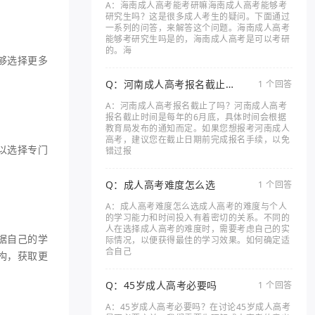
A：海南成人高考能考研嘛海南成人高考能够考
研究生吗？这是很多成人考生的疑问。下面通过
一系列的问答，来解答这个问题。海南成人高考
能够考研究生吗是的，海南成人高考是可以考研
的。海
够选择更多
Q：河南成人高考报名截止了
1 个回答
吗
A：河南成人高考报名截止了吗？河南成人高考
报名截止时间是每年的6月底，具体时间会根据
教育局发布的通知而定。如果您想报考河南成人
高考，建议您在截止日期前完成报名手续，以免
以选择专门
错过报
Q：成人高考难度怎么选
1 个回答
A：成人高考难度怎么选成人高考的难度与个人
的学习能力和时间投入有着密切的关系。不同的
人在选择成人高考的难度时，需要考虑自己的实
据自己的学
际情况，以便获得最佳的学习效果。如何确定适
合自己
构，获取更
Q：45岁成人高考必要吗
1 个回答
A：45岁成人高考必要吗？在讨论45岁成人高考