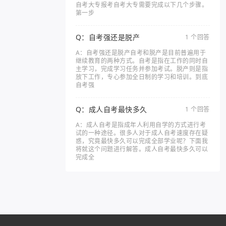
自考大专报考自考大专需要完成以下几个步骤。
第一步
Q：自考强还是脱产
1 个回答
A：自考强还是脱产自考和脱产是目前普遍用于
继续教育的两种方式。自考是指在工作的同时自
主学习，完成学习任务并参加考试。脱产则是指
放下工作，专心参加全日制的学习和培训。到底
自考强
Q：成人自考最快多久
1 个回答
A：成人自考是指成年人利用自学的方式进行考
试的一种途径。很多人对于成人自考速度存在疑
惑，究竟最快多久可以完成全部学业呢？下面我
将就这个问题进行解答。成人自考最快多久可以
完成全