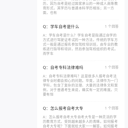
历，因为自考是经过国家承认的一种成人高等教
育形式，其学历与普通本科学历相当；另一方
面，也有
Q：学车自考是什么
1 个回答
A：学车自考是什么？学车自考是指通过自学的
方式进行驾驶证考试的一种方法。传统的学车方
式一般是通过报名参加驾校培训班，由专业的教
练进行指导和培训，然后参加驾校组织的考试。
而学车
Q：自考专科法律难吗
1 个回答
A：自考专科法律难吗？这是很多人报考自考法
律专业时都会担心的问题。毕竟，法律作为一门
学科，包含了复杂的法理、大量的法律条文和案
例，对于普通考生来说，确实有一定的难度。只
要有恒
Q：怎么报考自考大专
1 个回答
A：怎么报考自考大专自考大专是一种灵活的学
历教育方式，受到越来越多人的青睐。如何报考
自考大专呢？下面就给大家一一解答。如何报考