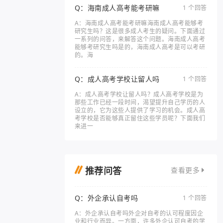
Q：海南成人高考能考研嘛
1 个回答
A：海南成人高考能考研嘛海南成人高考能够考
研究生吗？这是很多成人考生的疑问。下面通过
一系列的问答，来解答这个问题。海南成人高考
能够考研究生吗是的，海南成人高考是可以考研
的。海
Q：成人高考学校让留人吗
1 个回答
A：成人高考学校让留人吗？成人高考学校是为
那些工作已经一段时间，渴望提升自己学历的人
设立的，它为这些人提供了学习的机会。成人高
考学校是否能够真正留住这些学员呢？下面我们
来进一
推荐问答
查看更多
Q：外企承认自考吗
1 个回答
A：外企承认自考吗外企对自考的认可程度因企
业和行业而异。一方面，许多外企认可自考的学