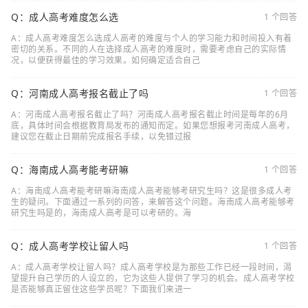
Q：成人高考难度怎么选
1 个回答
A：成人高考难度怎么选成人高考的难度与个人的学习能力和时间投入有着
密切的关系。不同的人在选择成人高考的难度时，需要考虑自己的实际情
况，以便获得最佳的学习效果。如何确定适合自己
Q：河南成人高考报名截止了吗
1 个回答
A：河南成人高考报名截止了吗？河南成人高考报名截止时间是每年的6月
底，具体时间会根据教育局发布的通知而定。如果您想报考河南成人高考，
建议您在截止日期前完成报名手续，以免错过报
Q：海南成人高考能考研嘛
1 个回答
A：海南成人高考能考研嘛海南成人高考能够考研究生吗？这是很多成人考
生的疑问。下面通过一系列的问答，来解答这个问题。海南成人高考能够考
研究生吗是的，海南成人高考是可以考研的。海
Q：成人高考学校让留人吗
1 个回答
A：成人高考学校让留人吗？成人高考学校是为那些工作已经一段时间，渴
望提升自己学历的人设立的，它为这些人提供了学习的机会。成人高考学校
是否能够真正留住这些学员呢？下面我们来进一