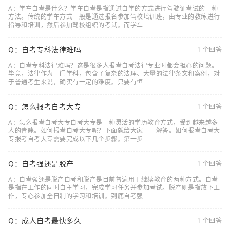
A：学车自考是什么？学车自考是指通过自学的方式进行驾驶证考试的一种
方法。传统的学车方式一般是通过报名参加驾校培训班，由专业的教练进行
指导和培训，然后参加驾校组织的考试。而学车
Q：自考专科法律难吗
1 个回答
A：自考专科法律难吗？这是很多人报考自考法律专业时都会担心的问题。
毕竟，法律作为一门学科，包含了复杂的法理、大量的法律条文和案例，对
于普通考生来说，确实有一定的难度。只要有恒
Q：怎么报考自考大专
1 个回答
A：怎么报考自考大专自考大专是一种灵活的学历教育方式，受到越来越多
人的青睐。如何报考自考大专呢？下面就给大家一一解答。如何报考自考大
专报考自考大专需要完成以下几个步骤。第一步
Q：自考强还是脱产
1 个回答
A：自考强还是脱产自考和脱产是目前普遍用于继续教育的两种方式。自考
是指在工作的同时自主学习，完成学习任务并参加考试。脱产则是指放下工
作，专心参加全日制的学习和培训。到底自考强
Q：成人自考最快多久
1 个回答