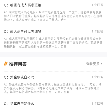
Q：哈密有成人高考班嘛
1 个回答
A：哈密有成人高考班嘛？哈密市是新疆地区的一个城市，随着社会的发展
和人们对教育的重视，越来越多的人选择重返校园追求更高的学历。在这种
情况下，成人高考班成为了许多人的首选。哈密
Q：成人高考可以考编吗
1 个回答
A：成人高考可以考编吗？成人高考是为那些没有机会参加普通高考或未能
通过普通高考的成年人提供的一种通过考试获得高中文凭的途径。而编制员
是指具备一定工作经验和专业技能的人员，负责
推荐问答
查看更多
Q：外企承认自考吗
1 个回答
A：外企承认自考吗外企对自考的认可程度因企业和行业而异。一方面，许
多外企认可自考的学历，因为自考是经过国家承认的一种成人高等教育形
式，其学历与普通本科学历相当；另一方面，也有
Q：学车自考是什么
1 个回答