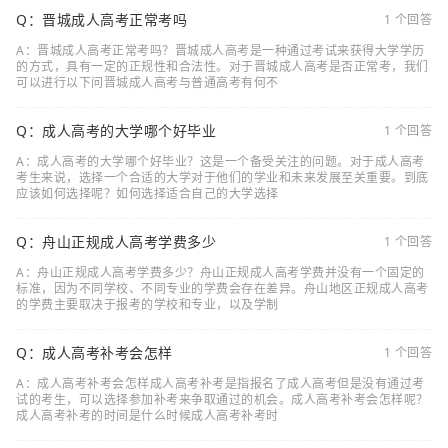
Q：晋城成人高考正常考吗
1 个回答
A：晋城成人高考正常考吗？晋城成人高考是一种通过考试来获得大学学历
的方式，具有一定的正规性和合法性。对于晋城成人高考是否正常考，我们
可以进行以下问晋城成人高考与普通高考有何不
Q：成人高考的大学哪个好毕业
1 个回答
A：成人高考的大学哪个好毕业？这是一个备受关注的问题。对于成人高考
考生来说，选择一个合适的大学对于他们的学业和未来发展至关重要。到底
应该如何选择呢？如何选择适合自己的大学选择
Q：舟山正规成人高考学费多少
1 个回答
A：舟山正规成人高考学费多少？舟山正规成人高考学费并没有一个固定的
标准，因为不同学校、不同专业的学费会存在差异。舟山地区正规成人高考
的学费主要取决于报考的学校和专业，以及学制
Q：成人高考补考会怎样
1 个回答
A：成人高考补考会怎样成人高考补考是指报名了成人高考但是没有通过考
试的考生，可以选择参加补考来争取通过的机会。成人高考补考会怎样呢？
成人高考补考的时间是什么时候成人高考补考时