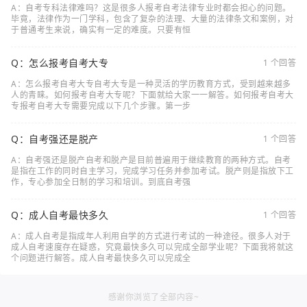
A：自考专科法律难吗？这是很多人报考自考法律专业时都会担心的问题。
毕竟，法律作为一门学科，包含了复杂的法理、大量的法律条文和案例，对
于普通考生来说，确实有一定的难度。只要有恒
Q：怎么报考自考大专
1 个回答
A：怎么报考自考大专自考大专是一种灵活的学历教育方式，受到越来越多
人的青睐。如何报考自考大专呢？下面就给大家一一解答。如何报考自考大
专报考自考大专需要完成以下几个步骤。第一步
Q：自考强还是脱产
1 个回答
A：自考强还是脱产自考和脱产是目前普遍用于继续教育的两种方式。自考
是指在工作的同时自主学习，完成学习任务并参加考试。脱产则是指放下工
作，专心参加全日制的学习和培训。到底自考强
Q：成人自考最快多久
1 个回答
A：成人自考是指成年人利用自学的方式进行考试的一种途径。很多人对于
成人自考速度存在疑惑，究竟最快多久可以完成全部学业呢？下面我将就这
个问题进行解答。成人自考最快多久可以完成全
感谢你浏览了全部内容~