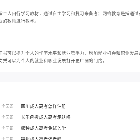
指个人自行学习教材，通过自主学习和复习来备考；网络教育是指通过
业的教师进行教学。
证书可以提升个人的学历水平和就业竞争力，增加就业机会和职业发展
文凭可以为个人的就业和职业发展打开更广阔的门路。
四川成人高考怎样注册
1 个回答
长乐函授成人高考承认吗
1 个回答
哪种成人高考免试入学
1 个回答
锦州成人高考还考吗
1 个回答