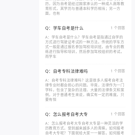
历，因为自考是经过国家承认的一种成人高等教
育形式，其学历与普通本科学历相当；另一方
面，也有
Q：学车自考是什么
1 个回答
A：学车自考是什么？学车自考是指通过自学的
方式进行驾驶证考试的一种方法。传统的学车方
式一般是通过报名参加驾校培训班，由专业的教
练进行指导和培训，然后参加驾校组织的考试。
而学车
Q：自考专科法律难吗
1 个回答
A：自考专科法律难吗？这是很多人报考自考法
律专业时都会担心的问题。毕竟，法律作为一门
学科，包含了复杂的法理、大量的法律条文和案
例，对于普通考生来说，确实有一定的难度。只
要有恒
Q：怎么报考自考大专
1 个回答
A：怎么报考自考大专自考大专是一种灵活的学
历教育方式，受到越来越多人的青睐。如何报考
自考大专呢？下面就给大家一一解答。如何报考