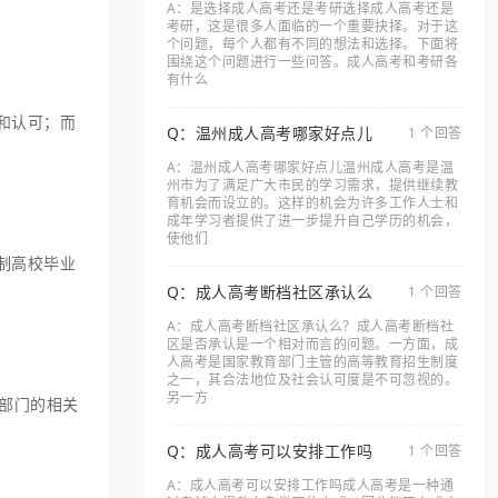
A：是选择成人高考还是考研选择成人高考还是
考研，这是很多人面临的一个重要抉择。对于这
个问题，每个人都有不同的想法和选择。下面将
围绕这个问题进行一些问答。成人高考和考研各
有什么
和认可；而
Q：温州成人高考哪家好点儿
1 个回答
A：温州成人高考哪家好点儿温州成人高考是温
州市为了满足广大市民的学习需求，提供继续教
育机会而设立的。这样的机会为许多工作人士和
成年学习者提供了进一步提升自己学历的机会，
使他们
制高校毕业
Q：成人高考断档社区承认么
1 个回答
A：成人高考断档社区承认么？成人高考断档社
区是否承认是一个相对而言的问题。一方面，成
人高考是国家教育部门主管的高等教育招生制度
之一，其合法地位及社会认可度是不可忽视的。
另一方
部门的相关
Q：成人高考可以安排工作吗
1 个回答
A：成人高考可以安排工作吗成人高考是一种通