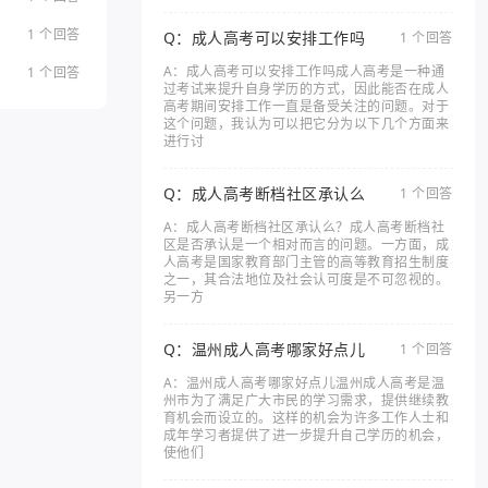
1 个回答
Q：成人高考可以安排工作吗
1 个回答
A：成人高考可以安排工作吗成人高考是一种通
1 个回答
过考试来提升自身学历的方式，因此能否在成人
高考期间安排工作一直是备受关注的问题。对于
这个问题，我认为可以把它分为以下几个方面来
进行讨
Q：成人高考断档社区承认么
1 个回答
A：成人高考断档社区承认么？成人高考断档社
区是否承认是一个相对而言的问题。一方面，成
人高考是国家教育部门主管的高等教育招生制度
之一，其合法地位及社会认可度是不可忽视的。
另一方
Q：温州成人高考哪家好点儿
1 个回答
A：温州成人高考哪家好点儿温州成人高考是温
州市为了满足广大市民的学习需求，提供继续教
育机会而设立的。这样的机会为许多工作人士和
成年学习者提供了进一步提升自己学历的机会，
使他们