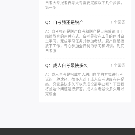
自考大专报考自考大专需要完成以下几个步骤。
第一步
Q：自考强还是脱产
1 个回答
A：自考强还是脱产自考和脱产是目前普遍用于
继续教育的两种方式。自考是指在工作的同时自
主学习，完成学习任务并参加考试。脱产则是指
放下工作，专心参加全日制的学习和培训。到底
自考强
Q：成人自考最快多久
1 个回答
A：成人自考是指成年人利用自学的方式进行考
试的一种途径。很多人对于成人自考速度存在疑
惑，究竟最快多久可以完成全部学业呢？下面我
将就这个问题进行解答。成人自考最快多久可以
完成全