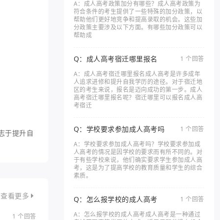
A：成人高考政策加分有哪些？成人高考政策为
符合条件的考生提供了一些特殊的加分政策，以
帮助他们更好地竞争和提高录取的机会。这些加
分政策主要涉及以下方面。有哪些加分政策可以
帮助成
Q：成人高考宿迁哪里报名
1 个回答
A：成人高考宿迁哪里报名成人高考是许多成年
人追求进修和提升自我学历的途径。对于宿迁地
区的考生来说，报名是迈向成功的第一步。成人
高考宿迁哪里报名呢？宿迁哪里可以报名成人高
考宿迁
Q：学校要求参加成人高考吗
1 个回答
志于提升自
A：学校要求参加成人高考吗？学校要求参加成
人高考的情况是因学校的要求而有所不同的。对
于有些学校来说，他们确实要求学生参加成人高
考，这是为了提高学校的教育质量和学生的综合
素质。
查看更多
Q：怎么报学校的成人高考
1 个回答
A：怎么报学校的成人高考成人高考是一种通过
1 个回答