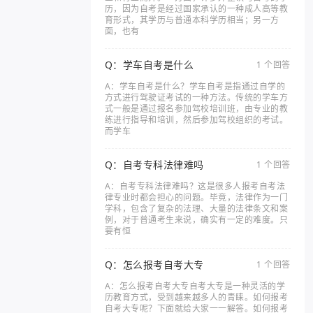
历，因为自考是经过国家承认的一种成人高等教
育形式，其学历与普通本科学历相当；另一方
面，也有
Q：学车自考是什么
1 个回答
A：学车自考是什么？学车自考是指通过自学的
方式进行驾驶证考试的一种方法。传统的学车方
式一般是通过报名参加驾校培训班，由专业的教
练进行指导和培训，然后参加驾校组织的考试。
而学车
Q：自考专科法律难吗
1 个回答
A：自考专科法律难吗？这是很多人报考自考法
律专业时都会担心的问题。毕竟，法律作为一门
学科，包含了复杂的法理、大量的法律条文和案
例，对于普通考生来说，确实有一定的难度。只
要有恒
Q：怎么报考自考大专
1 个回答
A：怎么报考自考大专自考大专是一种灵活的学
历教育方式，受到越来越多人的青睐。如何报考
自考大专呢？下面就给大家一一解答。如何报考