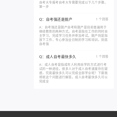
自考大专报考自考大专需要完成以下几个步骤。
第一步
Q：自考强还是脱产
1 个回答
A：自考强还是脱产自考和脱产是目前普遍用于
继续教育的两种方式。自考是指在工作的同时自
主学习，完成学习任务并参加考试。脱产则是指
放下工作，专心参加全日制的学习和培训。到底
自考强
Q：成人自考最快多久
1 个回答
A：成人自考是指成年人利用自学的方式进行考
试的一种途径。很多人对于成人自考速度存在疑
惑，究竟最快多久可以完成全部学业呢？下面我
将就这个问题进行解答。成人自考最快多久可以
完成全