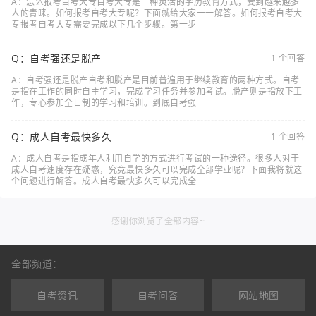
A：怎么报考自考大专自考大专是一种灵活的学历教育方式，受到越来越多
人的青睐。如何报考自考大专呢？下面就给大家一一解答。如何报考自考大
专报考自考大专需要完成以下几个步骤。第一步
Q：自考强还是脱产
1 个回答
A：自考强还是脱产自考和脱产是目前普遍用于继续教育的两种方式。自考
是指在工作的同时自主学习，完成学习任务并参加考试。脱产则是指放下工
作，专心参加全日制的学习和培训。到底自考强
Q：成人自考最快多久
1 个回答
A：成人自考是指成年人利用自学的方式进行考试的一种途径。很多人对于
成人自考速度存在疑惑，究竟最快多久可以完成全部学业呢？下面我将就这
个问题进行解答。成人自考最快多久可以完成全
感谢你浏览了全部内容~
全部频道：
自考资讯
自考问答
网站地图