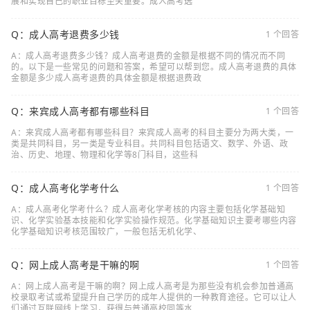
展和实现自己的职业目标至关重要。成人高考选
Q：成人高考退费多少钱
1 个回答
A：成人高考退费多少钱？成人高考退费的金额是根据不同的情况而不同
的。以下是一些常见的问题和答案，希望可以帮到您。成人高考退费的具体
金额是多少成人高考退费的具体金额是根据退费政
Q：来宾成人高考都有哪些科目
1 个回答
A：来宾成人高考都有哪些科目？来宾成人高考的科目主要分为两大类，一
类是共同科目，另一类是专业科目。共同科目包括语文、数学、外语、政
治、历史、地理、物理和化学等8门科目，这些科
Q：成人高考化学考什么
1 个回答
A：成人高考化学考什么？成人高考化学考核的内容主要包括化学基础知
识、化学实验基本技能和化学实验操作规范。化学基础知识主要考哪些内容
化学基础知识考核范围较广，一般包括无机化学、
Q：网上成人高考是干嘛的啊
1 个回答
A：网上成人高考是干嘛的啊？网上成人高考是为那些没有机会参加普通高
校录取考试或希望提升自己学历的成年人提供的一种教育途径。它可以让人
们通过互联网线上学习，获得与普通高校同等水