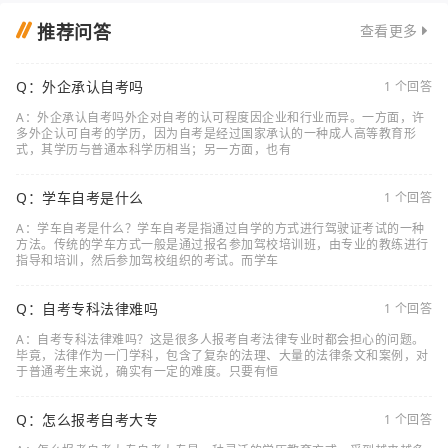
推荐问答
查看更多
Q：外企承认自考吗
1 个回答
A：外企承认自考吗外企对自考的认可程度因企业和行业而异。一方面，许
多外企认可自考的学历，因为自考是经过国家承认的一种成人高等教育形
式，其学历与普通本科学历相当；另一方面，也有
Q：学车自考是什么
1 个回答
A：学车自考是什么？学车自考是指通过自学的方式进行驾驶证考试的一种
方法。传统的学车方式一般是通过报名参加驾校培训班，由专业的教练进行
指导和培训，然后参加驾校组织的考试。而学车
Q：自考专科法律难吗
1 个回答
A：自考专科法律难吗？这是很多人报考自考法律专业时都会担心的问题。
毕竟，法律作为一门学科，包含了复杂的法理、大量的法律条文和案例，对
于普通考生来说，确实有一定的难度。只要有恒
Q：怎么报考自考大专
1 个回答