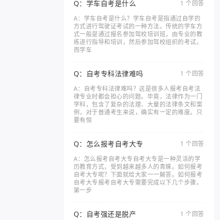
Q：学车自考是什么
1 个回答
A：学车自考是什么？学车自考是指通过自学的
方式进行驾驶证考试的一种方法。传统的学车方
式一般是通过报名参加驾校培训班，由专业的教
练进行指导和培训，然后参加驾校组织的考试。
而学车
Q：自考专科法律难吗
1 个回答
A：自考专科法律难吗？这是很多人报考自考法
律专业时都会担心的问题。毕竟，法律作为一门
学科，包含了复杂的法理、大量的法律条文和案
例，对于普通考生来说，确实有一定的难度。只
要有恒
Q：怎么报考自考大专
1 个回答
A：怎么报考自考大专自考大专是一种灵活的学
历教育方式，受到越来越多人的青睐。如何报考
自考大专呢？下面就给大家一一解答。如何报考
自考大专报考自考大专需要完成以下几个步骤。
第一步
Q：自考强还是脱产
1 个回答