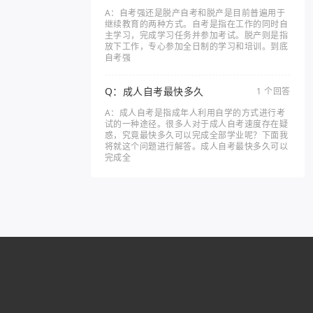
A：自考强还是脱产自考和脱产是目前普遍用于
继续教育的两种方式。自考是指在工作的同时自
主学习，完成学习任务并参加考试。脱产则是指
放下工作，专心参加全日制的学习和培训。到底
自考强
Q：成人自考最快多久
1 个回答
A：成人自考是指成年人利用自学的方式进行考
试的一种途径。很多人对于成人自考速度存在疑
惑，究竟最快多久可以完成全部学业呢？下面我
将就这个问题进行解答。成人自考最快多久可以
完成全