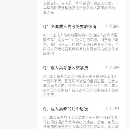
况和目标。以下是一些常见的问题及其答案，可
以帮助你更好地选择适合报名成人高考的学校。
成人高
Q：全国成人高考将要取缔吗
1 个回答
A：全国成人高考将要取缔吗全国成人高考将要
取缔吗？这是一个广受关注的问题。对于这个问
题，我们可以从不同的角度进行思考和讨论。全
国成人高考将要取缔吗目前并没有官方的文件或
政策明
Q：成人高考怎么交学费
1 个回答
A：成人高考怎么交学费成人高考是许多工作人
士提升学历、拓宽职业道路的重要途径。在参加
成人高考之前，很多人都会关心一个问题：成人
高考怎么交学费？成人高考怎么交学费成人高考
交学费
Q：成人高考的几个层次
1 个回答
A：成人高考的几个层次成人高考是一种通过考
试获得普通高等教育学历的途径，适用于那些无
法按照传统方式进入高校深造的成年人。成人高