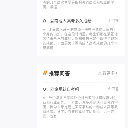
考的几个层次主要是指报考的层次和相应的学
历。根据
Q：湖南成人高考多久成绩
1 个回答
A：湖南成人高考的成绩一般在考试结束后的1
个月内出炉。在这段时间里，考生们都在紧张地
等待着自己的成绩，想知道自己是否取得了理想
的成绩。下面是关于湖南成人高考成绩的几个常
见问题
推荐问答
查看更多
Q：外企承认自考吗
1 个回答
A：外企承认自考吗外企对自考的认可程度因企
业和行业而异。一方面，许多外企认可自考的学
历，因为自考是经过国家承认的一种成人高等教
育形式，其学历与普通本科学历相当；另一方
面，也有