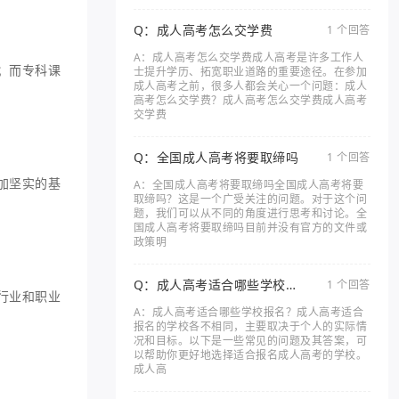
Q：成人高考怎么交学费
1 个回答
A：成人高考怎么交学费成人高考是许多工作人
；而专科课
士提升学历、拓宽职业道路的重要途径。在参加
成人高考之前，很多人都会关心一个问题：成人
高考怎么交学费？成人高考怎么交学费成人高考
交学费
Q：全国成人高考将要取缔吗
1 个回答
加坚实的基
A：全国成人高考将要取缔吗全国成人高考将要
取缔吗？这是一个广受关注的问题。对于这个问
题，我们可以从不同的角度进行思考和讨论。全
国成人高考将要取缔吗目前并没有官方的文件或
政策明
Q：成人高考适合哪些学校报
1 个回答
行业和职业
名
A：成人高考适合哪些学校报名？成人高考适合
报名的学校各不相同，主要取决于个人的实际情
况和目标。以下是一些常见的问题及其答案，可
以帮助你更好地选择适合报名成人高考的学校。
成人高