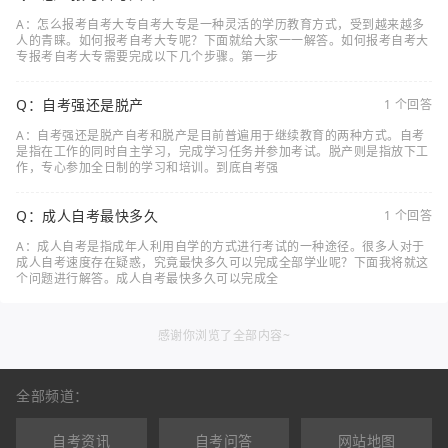
A：怎么报考自考大专自考大专是一种灵活的学历教育方式，受到越来越多
人的青睐。如何报考自考大专呢？下面就给大家一一解答。如何报考自考大
专报考自考大专需要完成以下几个步骤。第一步
Q：自考强还是脱产
1 个回答
A：自考强还是脱产自考和脱产是目前普遍用于继续教育的两种方式。自考
是指在工作的同时自主学习，完成学习任务并参加考试。脱产则是指放下工
作，专心参加全日制的学习和培训。到底自考强
Q：成人自考最快多久
1 个回答
A：成人自考是指成年人利用自学的方式进行考试的一种途径。很多人对于
成人自考速度存在疑惑，究竟最快多久可以完成全部学业呢？下面我将就这
个问题进行解答。成人自考最快多久可以完成全
感谢你浏览了全部内容~
全部频道：
自考资讯
自考问答
网站地图