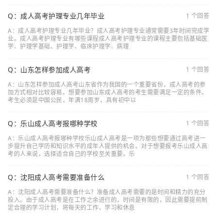
Q：成人高考护理专业几年毕业
1 个回答
A：成人高考护理专业几年毕业？成人高考护理专业通常需要3年时间完成学
业。成人高考护理专业有哪些课程成人高考护理专业的课程主要包括基础医
学、护理学基础、护理学、临床护理学、病理
Q：山东怎样参加成人高考
1 个回答
A：山东怎样参加成人高考山东省作为我国的一个重要省份，成人高考的参
加方式相对比较容易。想要参加山东成人高考的考生需要满足一定的条件。
考生必须是中国公民，年满18周岁，具有初中以
Q：乐山成人高考报哪种学校
1 个回答
A：乐山成人高考报哪种学校乐山成人高考是一项为那些想要通过高考进一
步提升自己学历和知识水平的成年人提供的机会。对于想要报考乐山成人高
考的人来说，选择适合自己的学校至关重要。乐
Q：沈阳成人高考需要准备什么
1 个回答
A：沈阳成人高考需要准备什么？准备成人高考需要的是时间和精力的充分
投入。由于成人高考是在工作之余进行的，时间是有限的，因此需要提前制
定合理的学习计划，将每天的工作、学习和休息