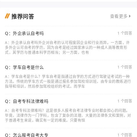
推荐问答
查看更多
Q：外企承认自考吗
1 个回答
A：外企承认自考吗外企对自考的认可程度因企业和行业而异。一方面，许
多外企认可自考的学历，因为自考是经过国家承认的一种成人高等教育形
式，其学历与普通本科学历相当；另一方面，也有
Q：学车自考是什么
1 个回答
A：学车自考是什么？学车自考是指通过自学的方式进行驾驶证考试的一种
方法。传统的学车方式一般是通过报名参加驾校培训班，由专业的教练进行
指导和培训，然后参加驾校组织的考试。而学车
Q：自考专科法律难吗
1 个回答
A：自考专科法律难吗？这是很多人报考自考法律专业时都会担心的问题。
毕竟，法律作为一门学科，包含了复杂的法理、大量的法律条文和案例，对
于普通考生来说，确实有一定的难度。只要有恒
Q：怎么报考自考大专
1 个回答