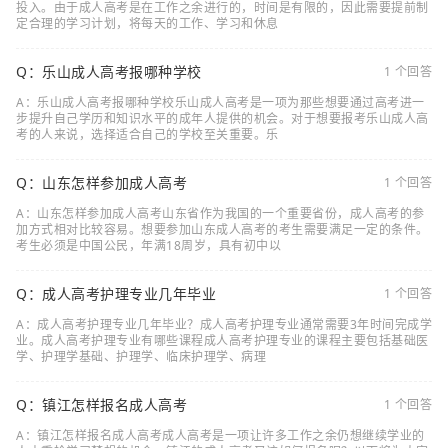
投入。由于成人高考是在工作之余进行的，时间是有限的，因此需要提前制
定合理的学习计划，将每天的工作、学习和休息
Q：乐山成人高考报哪种学校
1 个回答
A：乐山成人高考报哪种学校乐山成人高考是一项为那些想要通过高考进一
步提升自己学历和知识水平的成年人提供的机会。对于想要报考乐山成人高
考的人来说，选择适合自己的学校至关重要。乐
Q：山东怎样参加成人高考
1 个回答
A：山东怎样参加成人高考山东省作为我国的一个重要省份，成人高考的参
加方式相对比较容易。想要参加山东成人高考的考生需要满足一定的条件。
考生必须是中国公民，年满18周岁，具有初中以
Q：成人高考护理专业几年毕业
1 个回答
A：成人高考护理专业几年毕业？成人高考护理专业通常需要3年时间完成学
业。成人高考护理专业有哪些课程成人高考护理专业的课程主要包括基础医
学、护理学基础、护理学、临床护理学、病理
Q：镇江怎样报名成人高考
1 个回答
A：镇江怎样报名成人高考成人高考是一项让许多工作之余仍想继续学业的