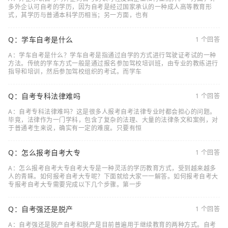
多外企认可自考的学历，因为自考是经过国家承认的一种成人高等教育形
式，其学历与普通本科学历相当；另一方面，也有
Q：学车自考是什么
1 个回答
A：学车自考是什么？学车自考是指通过自学的方式进行驾驶证考试的一种
方法。传统的学车方式一般是通过报名参加驾校培训班，由专业的教练进行
指导和培训，然后参加驾校组织的考试。而学车
Q：自考专科法律难吗
1 个回答
A：自考专科法律难吗？这是很多人报考自考法律专业时都会担心的问题。
毕竟，法律作为一门学科，包含了复杂的法理、大量的法律条文和案例，对
于普通考生来说，确实有一定的难度。只要有恒
Q：怎么报考自考大专
1 个回答
A：怎么报考自考大专自考大专是一种灵活的学历教育方式，受到越来越多
人的青睐。如何报考自考大专呢？下面就给大家一一解答。如何报考自考大
专报考自考大专需要完成以下几个步骤。第一步
Q：自考强还是脱产
1 个回答
A：自考强还是脱产自考和脱产是目前普遍用于继续教育的两种方式。自考