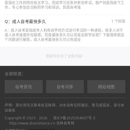
是指在工作的同时自主学习，完成学习任务并参加考试。脱产则是指放下工
作，专心参加全日制的学习和培训。到底自考强
Q：成人自考最快多久
1 个回答
A：成人自考是指成年人利用自学的方式进行考试的一种途径。很多人对于
成人自考速度存在疑惑，究竟最快多久可以完成全部学业呢？下面我将就这
个问题进行解答。成人自考最快多久可以完成全
感谢你浏览了全部内容~
全部频道：
自考资讯
自考问答
网站地图
声明：部分资讯文章来自互联网，对本站有任何建议、意见或投诉，请与本
站联系
Copyright © 2023 - 2026
渝ICP备2025054607号-3
http://www.zhaoshance.cn 吉林自考网