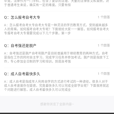
毕竟，法律作为一门学科，包含了复杂的法理、大量的法律条文和案例，对
于普通考生来说，确实有一定的难度。只要有恒
Q：怎么报考自考大专
1 个回答
A：怎么报考自考大专自考大专是一种灵活的学历教育方式，受到越来越多
人的青睐。如何报考自考大专呢？下面就给大家一一解答。如何报考自考大
专报考自考大专需要完成以下几个步骤。第一步
Q：自考强还是脱产
1 个回答
A：自考强还是脱产自考和脱产是目前普遍用于继续教育的两种方式。自考
是指在工作的同时自主学习，完成学习任务并参加考试。脱产则是指放下工
作，专心参加全日制的学习和培训。到底自考强
Q：成人自考最快多久
1 个回答
A：成人自考是指成年人利用自学的方式进行考试的一种途径。很多人对于
成人自考速度存在疑惑，究竟最快多久可以完成全部学业呢？下面我将就这
个问题进行解答。成人自考最快多久可以完成全
感谢你浏览了全部内容~