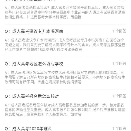
A：成人高考是函授本科么？成人高考并不等同于函授本科。成人高考是指
那些已经参加过普通高中学习并获得高中毕业证书的人通过考试获得普通高
校招生资格，并进而报考大学本科学历。而函授
Q：成人高考建议专升本吗河南
1 个回答
A：成人高考建议专升本吗河南？成人高考建议专升本吗河南？在回答这个
问题之前，我们首先要了解成人高考和专升本的含义。成人高考是指那些已
经工作或者年龄超过18周岁的人通过考试获得高
Q：成人高考地区怎么填写学校
1 个回答
A：成人高考地区怎么填写学校成人高考地区填写学校的步骤相对简单，考
生需要了解自己所在地区的高校招生政策和考试要求。不同地区的高校招生
政策可能有所不同，因此在填报学校时要搞清楚
Q：成人高考报名后怎么核对
1 个回答
A：成人高考报名后怎么核对成人高考报名是参加考试的第一步，核对报名
信息的准确性至关重要。成人高考报名后怎么核对呢？报名后应该核对哪些
信息报名后，应首先核对个人基本信息，如姓名
Q：成人高考2020年难么
1 个回答