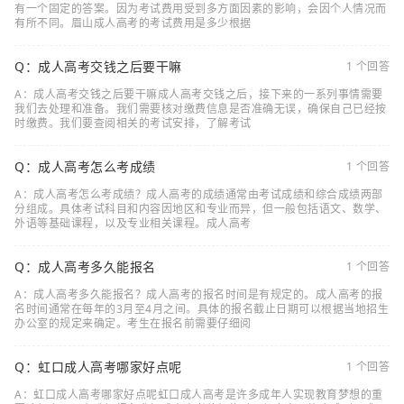
有一个固定的答案。因为考试费用受到多方面因素的影响，会因个人情况而
有所不同。眉山成人高考的考试费用是多少根据
Q：成人高考交钱之后要干嘛
1 个回答
A：成人高考交钱之后要干嘛成人高考交钱之后，接下来的一系列事情需要
我们去处理和准备。我们需要核对缴费信息是否准确无误，确保自己已经按
时缴费。我们要查阅相关的考试安排，了解考试
Q：成人高考怎么考成绩
1 个回答
A：成人高考怎么考成绩？成人高考的成绩通常由考试成绩和综合成绩两部
分组成。具体考试科目和内容因地区和专业而异，但一般包括语文、数学、
外语等基础课程，以及专业相关课程。成人高考
Q：成人高考多久能报名
1 个回答
A：成人高考多久能报名？成人高考的报名时间是有规定的。成人高考的报
名时间通常在每年的3月至4月之间。具体的报名截止日期可以根据当地招生
办公室的规定来确定。考生在报名前需要仔细阅
Q：虹口成人高考哪家好点呢
1 个回答
A：虹口成人高考哪家好点呢虹口成人高考是许多成年人实现教育梦想的重