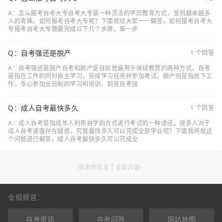
A：怎么报考自考大专自考大专是一种灵活的学历教育方式，受到越来越多
人的青睐。如何报考自考大专呢？下面就给大家一一解答。如何报考自考大
专报考自考大专需要完成以下几个步骤。第一步
Q：自考强还是脱产
1 个回答
A：自考强还是脱产自考和脱产是目前普遍用于继续教育的两种方式。自考
是指在工作的同时自主学习，完成学习任务并参加考试。脱产则是指放下工
作，专心参加全日制的学习和培训。到底自考强
Q：成人自考最快多久
1 个回答
A：成人自考是指成年人利用自学的方式进行考试的一种途径。很多人对于
成人自考速度存在疑惑，究竟最快多久可以完成全部学业呢？下面我将就这
个问题进行解答。成人自考最快多久可以完成全
感谢你浏览了全部内容~
全部频道：
自考资讯
自考问答
网站地图