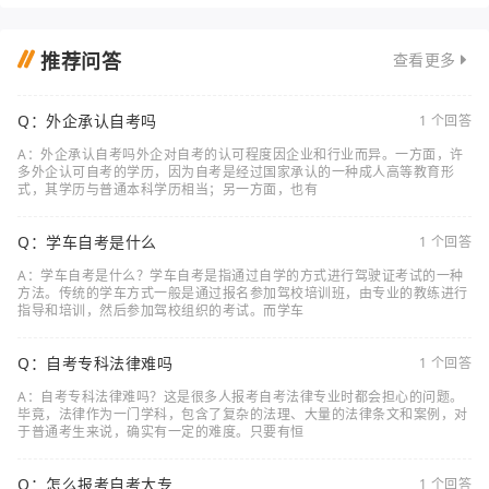
推荐问答
查看更多
Q：外企承认自考吗
1 个回答
A：外企承认自考吗外企对自考的认可程度因企业和行业而异。一方面，许
多外企认可自考的学历，因为自考是经过国家承认的一种成人高等教育形
式，其学历与普通本科学历相当；另一方面，也有
Q：学车自考是什么
1 个回答
A：学车自考是什么？学车自考是指通过自学的方式进行驾驶证考试的一种
方法。传统的学车方式一般是通过报名参加驾校培训班，由专业的教练进行
指导和培训，然后参加驾校组织的考试。而学车
Q：自考专科法律难吗
1 个回答
A：自考专科法律难吗？这是很多人报考自考法律专业时都会担心的问题。
毕竟，法律作为一门学科，包含了复杂的法理、大量的法律条文和案例，对
于普通考生来说，确实有一定的难度。只要有恒
Q：怎么报考自考大专
1 个回答