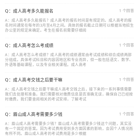
Q：成人高考多久能报名
1 个回答
A：成人高考多久能报名？成人高考的报名时间是有规定的。成人高考的报
名时间通常在每年的3月至4月之间。具体的报名截止日期可以根据当地招生
办公室的规定来确定。考生在报名前需要仔细阅
Q：成人高考怎么考成绩
1 个回答
A：成人高考怎么考成绩？成人高考的成绩通常由考试成绩和综合成绩两部
分组成。具体考试科目和内容因地区和专业而异，但一般包括语文、数学、
外语等基础课程，以及专业相关课程。成人高考
Q：成人高考交钱之后要干嘛
1 个回答
A：成人高考交钱之后要干嘛成人高考交钱之后，接下来的一系列事情需要
我们去处理和准备。我们需要核对缴费信息是否准确无误，确保自己已经按
时缴费。我们要查阅相关的考试安排，了解考试
Q：眉山成人高考需要多少钱
1 个回答
A：眉山成人高考需要多少钱？眉山成人高考需要多少钱这个问题，其实没
有一个固定的答案。因为考试费用受到多方面因素的影响，会因个人情况而
有所不同。眉山成人高考的考试费用是多少根据