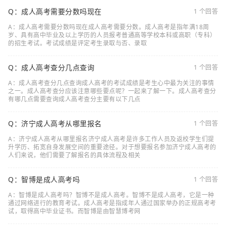
Q：成人高考需要分数吗现在
1 个回答
A：成人高考需要分数吗现在成人高考需要分数。成人高考是指年满18周
岁、具有高中毕业及以上学历的人员报考普通高等学校本科或高职（专科）
的招生考试。考试成绩是评定考生录取与否、录取
Q：成人高考查分几点查询
1 个回答
A：成人高考查分几点查询成人高考的考试成绩是考生心中最为关注的事情
之一。成人高考查分应该注意哪些要点呢？一起来了解一下。成人高考查分
有哪几点需要查询成人高考查分主要有以下几点
Q：济宁成人高考从哪里报名
1 个回答
A：济宁成人高考从哪里报名济宁成人高考是许多工作人员及返校学生们提
升学历、拓宽自身发展空间的重要途径。对于想要报名参加济宁成人高考的
人们来说，他们需要了解报名的具体流程及相关
Q：智博是成人高考吗
1 个回答
A：智博是成人高考吗？智博不是成人高考。智博不是成人高考，它是一种
通过网络进行的教育考试。成人高考是指成年人通过国家举办的正规高考考
试，取得高中毕业证书。而智博是由智慧博考网