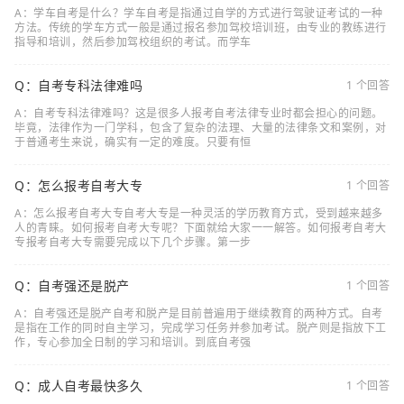
A：学车自考是什么？学车自考是指通过自学的方式进行驾驶证考试的一种
方法。传统的学车方式一般是通过报名参加驾校培训班，由专业的教练进行
指导和培训，然后参加驾校组织的考试。而学车
Q：自考专科法律难吗
1 个回答
A：自考专科法律难吗？这是很多人报考自考法律专业时都会担心的问题。
毕竟，法律作为一门学科，包含了复杂的法理、大量的法律条文和案例，对
于普通考生来说，确实有一定的难度。只要有恒
Q：怎么报考自考大专
1 个回答
A：怎么报考自考大专自考大专是一种灵活的学历教育方式，受到越来越多
人的青睐。如何报考自考大专呢？下面就给大家一一解答。如何报考自考大
专报考自考大专需要完成以下几个步骤。第一步
Q：自考强还是脱产
1 个回答
A：自考强还是脱产自考和脱产是目前普遍用于继续教育的两种方式。自考
是指在工作的同时自主学习，完成学习任务并参加考试。脱产则是指放下工
作，专心参加全日制的学习和培训。到底自考强
Q：成人自考最快多久
1 个回答