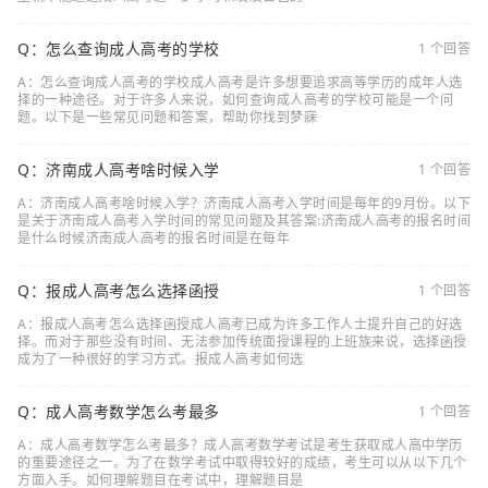
Q：怎么查询成人高考的学校
1 个回答
A：怎么查询成人高考的学校成人高考是许多想要追求高等学历的成年人选
择的一种途径。对于许多人来说，如何查询成人高考的学校可能是一个问
题。以下是一些常见问题和答案，帮助你找到梦寐
Q：济南成人高考啥时候入学
1 个回答
A：济南成人高考啥时候入学？济南成人高考入学时间是每年的9月份。以下
是关于济南成人高考入学时间的常见问题及其答案:济南成人高考的报名时间
是什么时候济南成人高考的报名时间是在每年
Q：报成人高考怎么选择函授
1 个回答
A：报成人高考怎么选择函授成人高考已成为许多工作人士提升自己的好选
择。而对于那些没有时间、无法参加传统面授课程的上班族来说，选择函授
成为了一种很好的学习方式。报成人高考如何选
Q：成人高考数学怎么考最多
1 个回答
A：成人高考数学怎么考最多？成人高考数学考试是考生获取成人高中学历
的重要途径之一。为了在数学考试中取得较好的成绩，考生可以从以下几个
方面入手。如何理解题目在考试中，理解题目是