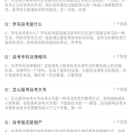
A：外企承认自考吗外企对自考的认可程度因企业和行业而异。一方面，许
多外企认可自考的学历，因为自考是经过国家承认的一种成人高等教育形
式，其学历与普通本科学历相当；另一方面，也有
Q：学车自考是什么
1 个回答
A：学车自考是什么？学车自考是指通过自学的方式进行驾驶证考试的一种
方法。传统的学车方式一般是通过报名参加驾校培训班，由专业的教练进行
指导和培训，然后参加驾校组织的考试。而学车
Q：自考专科法律难吗
1 个回答
A：自考专科法律难吗？这是很多人报考自考法律专业时都会担心的问题。
毕竟，法律作为一门学科，包含了复杂的法理、大量的法律条文和案例，对
于普通考生来说，确实有一定的难度。只要有恒
Q：怎么报考自考大专
1 个回答
A：怎么报考自考大专自考大专是一种灵活的学历教育方式，受到越来越多
人的青睐。如何报考自考大专呢？下面就给大家一一解答。如何报考自考大
专报考自考大专需要完成以下几个步骤。第一步
Q：自考强还是脱产
1 个回答
A：自考强还是脱产自考和脱产是目前普遍用于继续教育的两种方式。自考