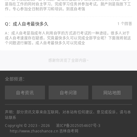
是指在工作的同时自主学习，完成学习任务并参加考试。脱产则是指放下工
作，专心参加全日制的学习和培训。到底自考强
Q：成人自考最快多久
1 个回答
A：成人自考是指成年人利用自学的方式进行考试的一种途径。很多人对于
成人自考速度存在疑惑，究竟最快多久可以完成全部学业呢？下面我将就这
个问题进行解答。成人自考最快多久可以完成全
感谢你浏览了全部内容~
全部频道：
自考资讯
自考问答
网站地图
声明：部分资讯文章来自互联网，对本站有任何建议、意见或投诉，请与本
站联系
Copyright © 2023 - 2026
渝ICP备2025054607号-3
http://www.zhaoshance.cn 吉林自考网