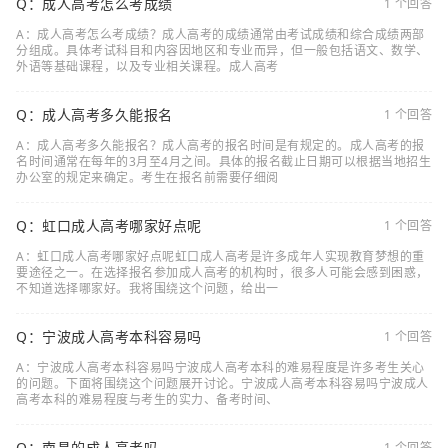
Q：成人高考怎么考成绩
1 个回答
A：成人高考怎么考成绩？成人高考的成绩通常由考试成绩和综合成绩两部
分组成。具体考试科目和内容因地区和专业而异，但一般包括语文、数学、
外语等基础课程，以及专业相关课程。成人高考
Q：成人高考多久能报名
1 个回答
A：成人高考多久能报名？成人高考的报名时间是有规定的。成人高考的报
名时间通常在每年的3月至4月之间。具体的报名截止日期可以根据当地招生
办公室的规定来确定。考生在报名前需要仔细阅
Q：虹口成人高考哪家好点呢
1 个回答
A：虹口成人高考哪家好点呢虹口成人高考是许多成年人实现教育梦想的重
要途径之一。在选择报名参加成人高考的机构时，很多人可能会感到困惑，
不知道选择哪家好。我将围绕这个问题，给出一
Q：宁波成人高考本科容易吗
1 个回答
A：宁波成人高考本科容易吗宁波成人高考本科的难易程度是许多考生关心
的问题。下面将围绕这个问题展开讨论。宁波成人高考本科容易吗宁波成人
高考本科的难易程度与考生的实力、备考时间、
Q：南昌的成人高考吗
1 个回答