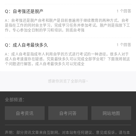
Q：自考强还是脱产
1 个回答
A：自考强还是脱产自考和脱产是目前普遍用于继续教育的两种方式。自考
是指在工作的同时自主学习，完成学习任务并参加考试。脱产则是指放下工
作，专心参加全日制的学习和培训。到底自考强
Q：成人自考最快多久
1 个回答
A：成人自考是指成年人利用自学的方式进行考试的一种途径。很多人对于
成人自考速度存在疑惑，究竟最快多久可以完成全部学业呢？下面我将就这
个问题进行解答。成人自考最快多久可以完成全
感谢你浏览了全部内容~
全部频道：
自考资讯
自考问答
网站地图
声明：部分资讯文章来自互联网，对本站有任何建议、意见或投诉，请与本