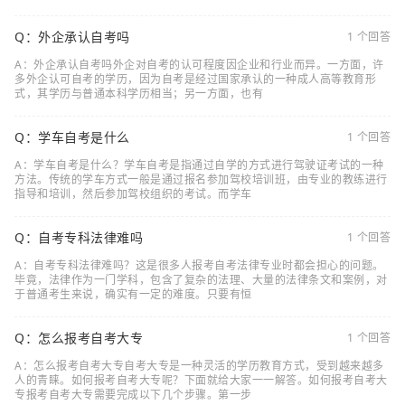
Q：外企承认自考吗
1 个回答
A：外企承认自考吗外企对自考的认可程度因企业和行业而异。一方面，许
多外企认可自考的学历，因为自考是经过国家承认的一种成人高等教育形
式，其学历与普通本科学历相当；另一方面，也有
Q：学车自考是什么
1 个回答
A：学车自考是什么？学车自考是指通过自学的方式进行驾驶证考试的一种
方法。传统的学车方式一般是通过报名参加驾校培训班，由专业的教练进行
指导和培训，然后参加驾校组织的考试。而学车
Q：自考专科法律难吗
1 个回答
A：自考专科法律难吗？这是很多人报考自考法律专业时都会担心的问题。
毕竟，法律作为一门学科，包含了复杂的法理、大量的法律条文和案例，对
于普通考生来说，确实有一定的难度。只要有恒
Q：怎么报考自考大专
1 个回答
A：怎么报考自考大专自考大专是一种灵活的学历教育方式，受到越来越多
人的青睐。如何报考自考大专呢？下面就给大家一一解答。如何报考自考大
专报考自考大专需要完成以下几个步骤。第一步