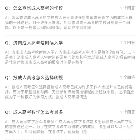
Q：怎么查询成人高考的学校
1 个回答
A：怎么查询成人高考的学校成人高考是许多想要追求高等学历的成年人选
择的一种途径。对于许多人来说，如何查询成人高考的学校可能是一个问
题。以下是一些常见问题和答案，帮助你找到梦寐
Q：济南成人高考啥时候入学
1 个回答
A：济南成人高考啥时候入学？济南成人高考入学时间是每年的9月份。以下
是关于济南成人高考入学时间的常见问题及其答案:济南成人高考的报名时间
是什么时候济南成人高考的报名时间是在每年
Q：报成人高考怎么选择函授
1 个回答
A：报成人高考怎么选择函授成人高考已成为许多工作人士提升自己的好选
择。而对于那些没有时间、无法参加传统面授课程的上班族来说，选择函授
成为了一种很好的学习方式。报成人高考如何选
Q：成人高考数学怎么考最多
1 个回答
A：成人高考数学怎么考最多？成人高考数学考试是考生获取成人高中学历
的重要途径之一。为了在数学考试中取得较好的成绩，考生可以从以下几个
方面入手。如何理解题目在考试中，理解题目是