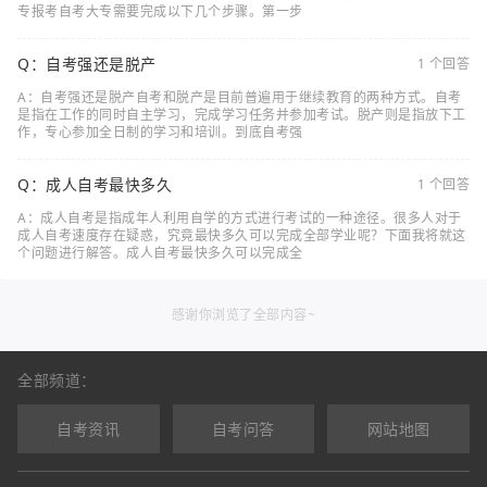
专报考自考大专需要完成以下几个步骤。第一步
Q：自考强还是脱产
1 个回答
A：自考强还是脱产自考和脱产是目前普遍用于继续教育的两种方式。自考
是指在工作的同时自主学习，完成学习任务并参加考试。脱产则是指放下工
作，专心参加全日制的学习和培训。到底自考强
Q：成人自考最快多久
1 个回答
A：成人自考是指成年人利用自学的方式进行考试的一种途径。很多人对于
成人自考速度存在疑惑，究竟最快多久可以完成全部学业呢？下面我将就这
个问题进行解答。成人自考最快多久可以完成全
感谢你浏览了全部内容~
全部频道：
自考资讯
自考问答
网站地图