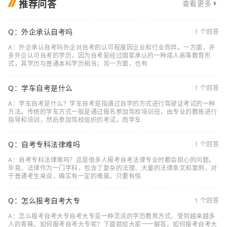
推荐问答
查看更多
Q：外企承认自考吗
1 个回答
A：外企承认自考吗外企对自考的认可程度因企业和行业而异。一方面，许
多外企认可自考的学历，因为自考是经过国家承认的一种成人高等教育形
式，其学历与普通本科学历相当；另一方面，也有
Q：学车自考是什么
1 个回答
A：学车自考是什么？学车自考是指通过自学的方式进行驾驶证考试的一种
方法。传统的学车方式一般是通过报名参加驾校培训班，由专业的教练进行
指导和培训，然后参加驾校组织的考试。而学车
Q：自考专科法律难吗
1 个回答
A：自考专科法律难吗？这是很多人报考自考法律专业时都会担心的问题。
毕竟，法律作为一门学科，包含了复杂的法理、大量的法律条文和案例，对
于普通考生来说，确实有一定的难度。只要有恒
Q：怎么报考自考大专
1 个回答
A：怎么报考自考大专自考大专是一种灵活的学历教育方式，受到越来越多
人的青睐。如何报考自考大专呢？下面就给大家一一解答。如何报考自考大