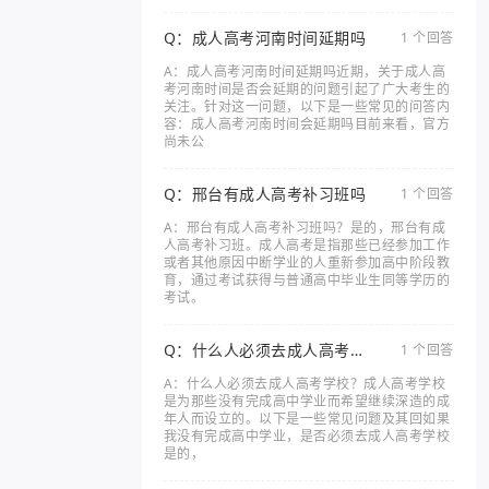
Q：成人高考河南时间延期吗
1 个回答
A：成人高考河南时间延期吗近期，关于成人高
考河南时间是否会延期的问题引起了广大考生的
关注。针对这一问题，以下是一些常见的问答内
容：成人高考河南时间会延期吗目前来看，官方
尚未公
Q：邢台有成人高考补习班吗
1 个回答
A：邢台有成人高考补习班吗？是的，邢台有成
人高考补习班。成人高考是指那些已经参加工作
或者其他原因中断学业的人重新参加高中阶段教
育，通过考试获得与普通高中毕业生同等学历的
考试。
Q：什么人必须去成人高考学
1 个回答
校
A：什么人必须去成人高考学校？成人高考学校
是为那些没有完成高中学业而希望继续深造的成
年人而设立的。以下是一些常见问题及其回如果
我没有完成高中学业，是否必须去成人高考学校
是的，