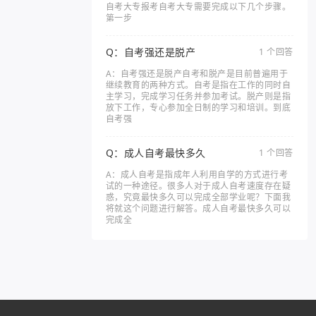
自考大专报考自考大专需要完成以下几个步骤。
第一步
Q：自考强还是脱产
1 个回答
A：自考强还是脱产自考和脱产是目前普遍用于
继续教育的两种方式。自考是指在工作的同时自
主学习，完成学习任务并参加考试。脱产则是指
放下工作，专心参加全日制的学习和培训。到底
自考强
Q：成人自考最快多久
1 个回答
A：成人自考是指成年人利用自学的方式进行考
试的一种途径。很多人对于成人自考速度存在疑
惑，究竟最快多久可以完成全部学业呢？下面我
将就这个问题进行解答。成人自考最快多久可以
完成全