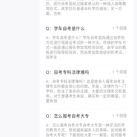
历，因为自考是经过国家承认的一种成人高等教
育形式，其学历与普通本科学历相当；另一方
面，也有
Q：学车自考是什么
1 个回答
A：学车自考是什么？学车自考是指通过自学的
方式进行驾驶证考试的一种方法。传统的学车方
式一般是通过报名参加驾校培训班，由专业的教
练进行指导和培训，然后参加驾校组织的考试。
而学车
Q：自考专科法律难吗
1 个回答
A：自考专科法律难吗？这是很多人报考自考法
律专业时都会担心的问题。毕竟，法律作为一门
学科，包含了复杂的法理、大量的法律条文和案
例，对于普通考生来说，确实有一定的难度。只
要有恒
Q：怎么报考自考大专
1 个回答
A：怎么报考自考大专自考大专是一种灵活的学
历教育方式，受到越来越多人的青睐。如何报考
自考大专呢？下面就给大家一一解答。如何报考