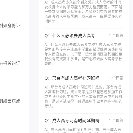
A：成人高考多久能拿到文凭？成人高考的时间
要根据个人的学习能力和努力程度而定。下面是
一些常见问题及其答案，希望能对有兴趣参加成
人高考的人有所帮助。成人高考一般需要多久的
时间才
例如身份证
Q：什么人必须去成人高考学
1 个回答
校
A：什么人必须去成人高考学校？成人高考学校
是为那些没有完成高中学业而希望继续深造的成
年人而设立的。以下是一些常见问题及其回如果
我没有完成高中学业，是否必须去成人高考学校
供相关的证
是的，
Q：邢台有成人高考补习班吗
1 个回答
A：邢台有成人高考补习班吗？是的，邢台有成
人高考补习班。成人高考是指那些已经参加工作
或者其他原因中断学业的人重新参加高中阶段教
例如因病或
育，通过考试获得与普通高中毕业生同等学历的
考试。
Q：成人高考河南时间延期吗
1 个回答
A：成人高考河南时间延期吗近期，关于成人高