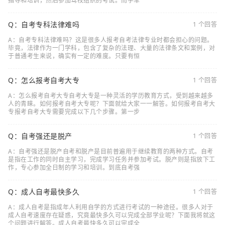
指导和培训，然后参加驾校组织的考试。而学车
Q：自考专科法律难吗
1 个回答
A：自考专科法律难吗？这是很多人报考自考法律专业时都会担心的问题。
毕竟，法律作为一门学科，包含了复杂的法理、大量的法律条文和案例，对
于普通考生来说，确实有一定的难度。只要有恒
Q：怎么报考自考大专
1 个回答
A：怎么报考自考大专自考大专是一种灵活的学历教育方式，受到越来越多
人的青睐。如何报考自考大专呢？下面就给大家一一解答。如何报考自考大
专报考自考大专需要完成以下几个步骤。第一步
Q：自考强还是脱产
1 个回答
A：自考强还是脱产自考和脱产是目前普遍用于继续教育的两种方式。自考
是指在工作的同时自主学习，完成学习任务并参加考试。脱产则是指放下工
作，专心参加全日制的学习和培训。到底自考强
Q：成人自考最快多久
1 个回答
A：成人自考是指成年人利用自学的方式进行考试的一种途径。很多人对于
成人自考速度存在疑惑，究竟最快多久可以完成全部学业呢？下面我将就这
个问题进行解答。成人自考最快多久可以完成全