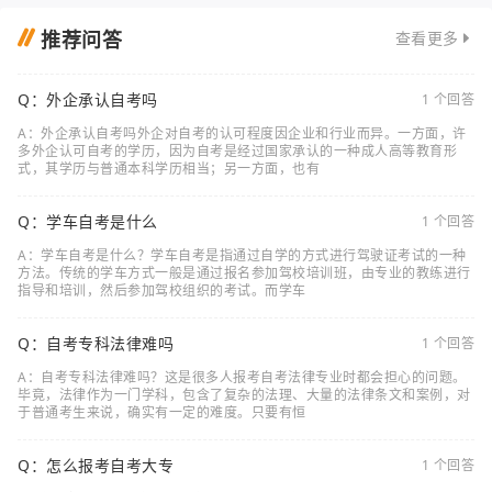
推荐问答
查看更多
Q：外企承认自考吗
1 个回答
A：外企承认自考吗外企对自考的认可程度因企业和行业而异。一方面，许
多外企认可自考的学历，因为自考是经过国家承认的一种成人高等教育形
式，其学历与普通本科学历相当；另一方面，也有
Q：学车自考是什么
1 个回答
A：学车自考是什么？学车自考是指通过自学的方式进行驾驶证考试的一种
方法。传统的学车方式一般是通过报名参加驾校培训班，由专业的教练进行
指导和培训，然后参加驾校组织的考试。而学车
Q：自考专科法律难吗
1 个回答
A：自考专科法律难吗？这是很多人报考自考法律专业时都会担心的问题。
毕竟，法律作为一门学科，包含了复杂的法理、大量的法律条文和案例，对
于普通考生来说，确实有一定的难度。只要有恒
Q：怎么报考自考大专
1 个回答