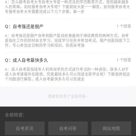
A：怎么报考自考大专自考大专是一种灵活的学历教育方式，受到越来越多
人的青睐。如何报考自考大专呢？下面就给大家一一解答。如何报考自考大
专报考自考大专需要完成以下几个步骤。第一步
Q：自考强还是脱产
1 个回答
A：自考强还是脱产自考和脱产是目前普遍用于继续教育的两种方式。自考
是指在工作的同时自主学习，完成学习任务并参加考试。脱产则是指放下工
作，专心参加全日制的学习和培训。到底自考强
Q：成人自考最快多久
1 个回答
A：成人自考是指成年人利用自学的方式进行考试的一种途径。很多人对于
成人自考速度存在疑惑，究竟最快多久可以完成全部学业呢？下面我将就这
个问题进行解答。成人自考最快多久可以完成全
感谢你浏览了全部内容~
全部频道：
自考资讯
自考问答
网站地图