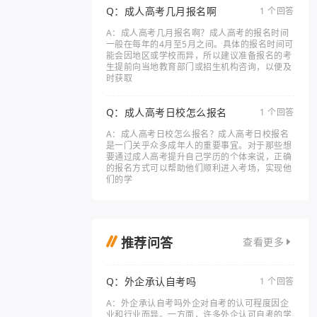
Q：成人高考几月报名啊
1 个回答
A：成人高考几月报名啊？成人高考的报名时间
一般在每年的4月至5月之间。具体的报名时间可
能会因地区或学校而异，所以建议准备报名的考
生提前向当地教育部门或招生机构咨询，以便及
时获取
Q：成人高考日校怎么报名
1 个回答
A：成人高考日校怎么报名？成人高考日校报名
是一门关乎众多成年人的重要事宜。对于那些想
要通过成人高考提升自己学历的个体来说，正确
的报名方式可以帮助他们顺利进入考场，实现他
们的学
推荐问答
查看更多
Q：外企承认自考吗
1 个回答
A：外企承认自考吗外企对自考的认可程度因企
业和行业而异。一方面，许多外企认可自考的学