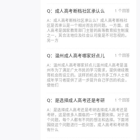
Q：成人高考断档社区承认么
1 个回答
A：成人高考断档社区承认么？成人高考断档社
区是否承认是一个相对而言的问题。一方面，成
人高考是国家教育部门主管的高等教育招生制度
之一，其合法地位及社会认可度是不可忽视的。
另一方
Q：温州成人高考哪家好点儿
1 个回答
A：温州成人高考哪家好点儿温州成人高考是温
州市为了满足广大市民的学习需求，提供继续教
育机会而设立的。这样的机会为许多工作人士和
成年学习者提供了进一步提升自己学历的机会，
使他们
Q：是选择成人高考还是考研
1 个回答
A：是选择成人高考还是考研选择成人高考还是
考研，这是很多人面临的一个重要抉择。对于这
个问题，每个人都有不同的想法和选择。下面将
围绕这个问题进行一些问答。成人高考和考研各
有什么