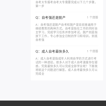
自考大专报考自考大专需要完成以下几个步骤。
第一步
Q：自考强还是脱产
1 个回答
A：自考强还是脱产自考和脱产是目前普遍用于
继续教育的两种方式。自考是指在工作的同时自
主学习，完成学习任务并参加考试。脱产则是指
放下工作，专心参加全日制的学习和培训。到底
自考强
Q：成人自考最快多久
1 个回答
A：成人自考是指成年人利用自学的方式进行考
试的一种途径。很多人对于成人自考速度存在疑
惑，究竟最快多久可以完成全部学业呢？下面我
将就这个问题进行解答。成人自考最快多久可以
完成全