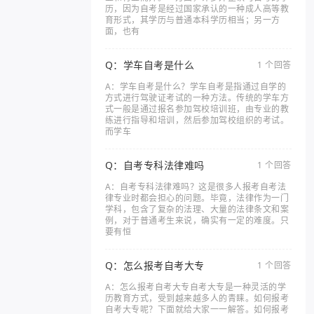
历，因为自考是经过国家承认的一种成人高等教
育形式，其学历与普通本科学历相当；另一方
面，也有
Q：学车自考是什么
1 个回答
A：学车自考是什么？学车自考是指通过自学的
方式进行驾驶证考试的一种方法。传统的学车方
式一般是通过报名参加驾校培训班，由专业的教
练进行指导和培训，然后参加驾校组织的考试。
而学车
Q：自考专科法律难吗
1 个回答
A：自考专科法律难吗？这是很多人报考自考法
律专业时都会担心的问题。毕竟，法律作为一门
学科，包含了复杂的法理、大量的法律条文和案
例，对于普通考生来说，确实有一定的难度。只
要有恒
Q：怎么报考自考大专
1 个回答
A：怎么报考自考大专自考大专是一种灵活的学
历教育方式，受到越来越多人的青睐。如何报考
自考大专呢？下面就给大家一一解答。如何报考