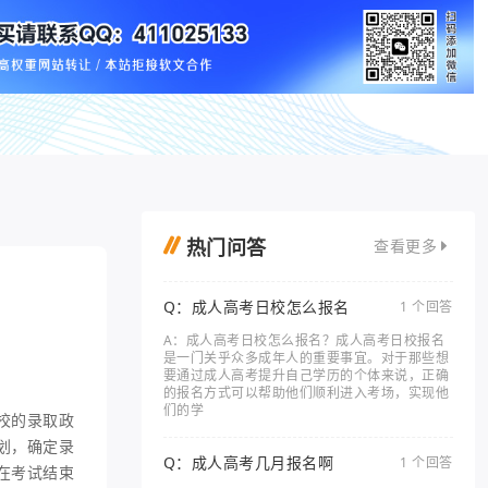
热门问答
查看更多
Q：成人高考日校怎么报名
1 个回答
A：成人高考日校怎么报名？成人高考日校报名
是一门关乎众多成年人的重要事宜。对于那些想
要通过成人高考提升自己学历的个体来说，正确
的报名方式可以帮助他们顺利进入考场，实现他
们的学
校的录取政
划，确定录
Q：成人高考几月报名啊
1 个回答
在考试结束