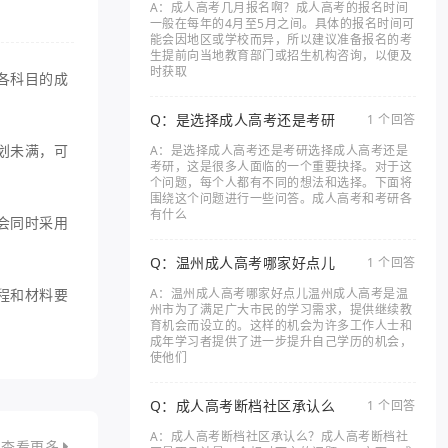
A：成人高考几月报名啊？成人高考的报名时间
一般在每年的4月至5月之间。具体的报名时间可
能会因地区或学校而异，所以建议准备报名的考
生提前向当地教育部门或招生机构咨询，以便及
时获取
各科目的成
Q：是选择成人高考还是考研
1 个回答
划未满，可
A：是选择成人高考还是考研选择成人高考还是
考研，这是很多人面临的一个重要抉择。对于这
个问题，每个人都有不同的想法和选择。下面将
围绕这个问题进行一些问答。成人高考和考研各
有什么
会同时采用
Q：温州成人高考哪家好点儿
1 个回答
程和材料要
A：温州成人高考哪家好点儿温州成人高考是温
州市为了满足广大市民的学习需求，提供继续教
育机会而设立的。这样的机会为许多工作人士和
成年学习者提供了进一步提升自己学历的机会，
使他们
Q：成人高考断档社区承认么
1 个回答
A：成人高考断档社区承认么？成人高考断档社
查看更多