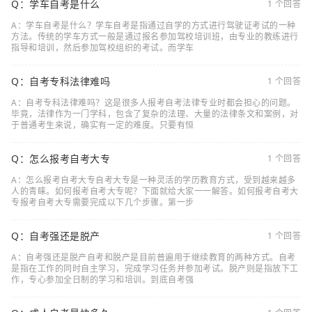
Q：学车自考是什么
1 个回答
A：学车自考是什么？学车自考是指通过自学的方式进行驾驶证考试的一种
方法。传统的学车方式一般是通过报名参加驾校培训班，由专业的教练进行
指导和培训，然后参加驾校组织的考试。而学车
Q：自考专科法律难吗
1 个回答
A：自考专科法律难吗？这是很多人报考自考法律专业时都会担心的问题。
毕竟，法律作为一门学科，包含了复杂的法理、大量的法律条文和案例，对
于普通考生来说，确实有一定的难度。只要有恒
Q：怎么报考自考大专
1 个回答
A：怎么报考自考大专自考大专是一种灵活的学历教育方式，受到越来越多
人的青睐。如何报考自考大专呢？下面就给大家一一解答。如何报考自考大
专报考自考大专需要完成以下几个步骤。第一步
Q：自考强还是脱产
1 个回答
A：自考强还是脱产自考和脱产是目前普遍用于继续教育的两种方式。自考
是指在工作的同时自主学习，完成学习任务并参加考试。脱产则是指放下工
作，专心参加全日制的学习和培训。到底自考强