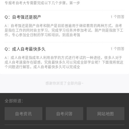
专报考自考大专需要完成以下几个步骤。第一步
Q：自考强还是脱产
1 个回答
A：自考强还是脱产自考和脱产是目前普遍用于继续教育的两种方式。自考
是指在工作的同时自主学习，完成学习任务并参加考试。脱产则是指放下工
作，专心参加全日制的学习和培训。到底自考强
Q：成人自考最快多久
1 个回答
A：成人自考是指成年人利用自学的方式进行考试的一种途径。很多人对于
成人自考速度存在疑惑，究竟最快多久可以完成全部学业呢？下面我将就这
个问题进行解答。成人自考最快多久可以完成全
感谢你浏览了全部内容~
全部频道：
自考资讯
自考问答
网站地图