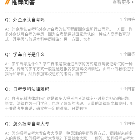
推荐问答
查看更多
Q：外企承认自考吗
1 个回答
A：外企承认自考吗外企对自考的认可程度因企业和行业而异。一方面，许
多外企认可自考的学历，因为自考是经过国家承认的一种成人高等教育形
式，其学历与普通本科学历相当；另一方面，也有
Q：学车自考是什么
1 个回答
A：学车自考是什么？学车自考是指通过自学的方式进行驾驶证考试的一种
方法。传统的学车方式一般是通过报名参加驾校培训班，由专业的教练进行
指导和培训，然后参加驾校组织的考试。而学车
Q：自考专科法律难吗
1 个回答
A：自考专科法律难吗？这是很多人报考自考法律专业时都会担心的问题。
毕竟，法律作为一门学科，包含了复杂的法理、大量的法律条文和案例，对
于普通考生来说，确实有一定的难度。只要有恒
Q：怎么报考自考大专
1 个回答
A：怎么报考自考大专自考大专是一种灵活的学历教育方式，受到越来越多
人的青睐。如何报考自考大专呢？下面就给大家一一解答。如何报考自考大