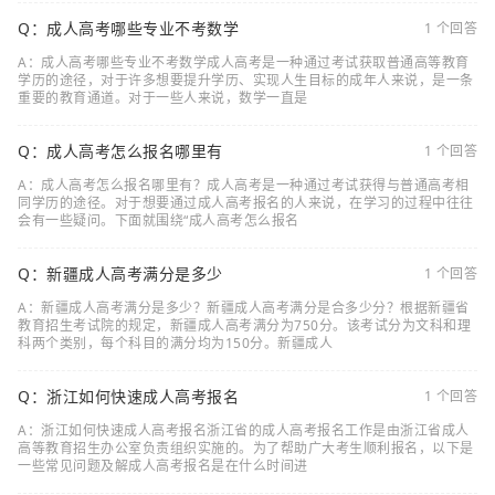
Q：成人高考哪些专业不考数学
1 个回答
A：成人高考哪些专业不考数学成人高考是一种通过考试获取普通高等教育
学历的途径，对于许多想要提升学历、实现人生目标的成年人来说，是一条
重要的教育通道。对于一些人来说，数学一直是
Q：成人高考怎么报名哪里有
1 个回答
A：成人高考怎么报名哪里有？成人高考是一种通过考试获得与普通高考相
同学历的途径。对于想要通过成人高考报名的人来说，在学习的过程中往往
会有一些疑问。下面就围绕“成人高考怎么报名
Q：新疆成人高考满分是多少
1 个回答
A：新疆成人高考满分是多少？新疆成人高考满分是合多少分？根据新疆省
教育招生考试院的规定，新疆成人高考满分为750分。该考试分为文科和理
科两个类别，每个科目的满分均为150分。新疆成人
Q：浙江如何快速成人高考报名
1 个回答
A：浙江如何快速成人高考报名浙江省的成人高考报名工作是由浙江省成人
高等教育招生办公室负责组织实施的。为了帮助广大考生顺利报名，以下是
一些常见问题及解成人高考报名是在什么时间进