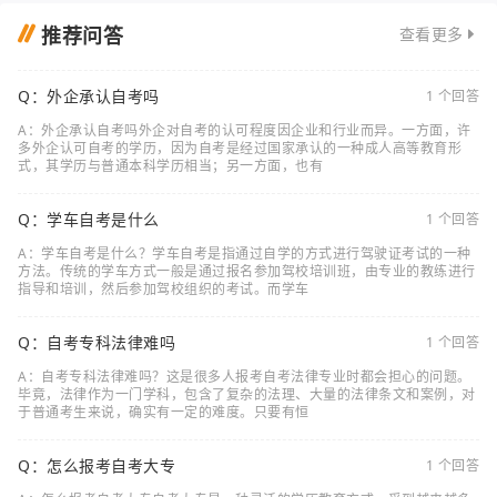
推荐问答
查看更多
Q：外企承认自考吗
1 个回答
A：外企承认自考吗外企对自考的认可程度因企业和行业而异。一方面，许
多外企认可自考的学历，因为自考是经过国家承认的一种成人高等教育形
式，其学历与普通本科学历相当；另一方面，也有
Q：学车自考是什么
1 个回答
A：学车自考是什么？学车自考是指通过自学的方式进行驾驶证考试的一种
方法。传统的学车方式一般是通过报名参加驾校培训班，由专业的教练进行
指导和培训，然后参加驾校组织的考试。而学车
Q：自考专科法律难吗
1 个回答
A：自考专科法律难吗？这是很多人报考自考法律专业时都会担心的问题。
毕竟，法律作为一门学科，包含了复杂的法理、大量的法律条文和案例，对
于普通考生来说，确实有一定的难度。只要有恒
Q：怎么报考自考大专
1 个回答