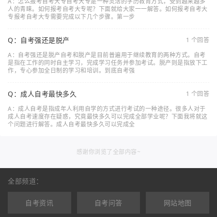
A：怎么报考自考大专自考大专是一种灵活的学历教育方式，受到越来越多
人的青睐。如何报考自考大专呢？下面就给大家一一解答。如何报考自考大
专报考自考大专需要完成以下几个步骤。第一步
Q：自考强还是脱产
1 个回答
A：自考强还是脱产自考和脱产是目前普遍用于继续教育的两种方式。自考
是指在工作的同时自主学习，完成学习任务并参加考试。脱产则是指放下工
作，专心参加全日制的学习和培训。到底自考强
Q：成人自考最快多久
1 个回答
A：成人自考是指成年人利用自学的方式进行考试的一种途径。很多人对于
成人自考速度存在疑惑，究竟最快多久可以完成全部学业呢？下面我将就这
个问题进行解答。成人自考最快多久可以完成全
感谢你浏览了全部内容~
全部频道：
自考资讯
自考问答
网站地图