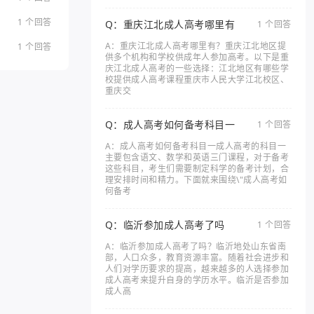
1 个回答
Q：重庆江北成人高考哪里有
1 个回答
A：重庆江北成人高考哪里有？重庆江北地区提
1 个回答
供多个机构和学校供成年人参加高考。以下是重
庆江北成人高考的一些选择：江北地区有哪些学
校提供成人高考课程重庆市人民大学江北校区、
重庆交
Q：成人高考如何备考科目一
1 个回答
A：成人高考如何备考科目一成人高考的科目一
主要包含语文、数学和英语三门课程，对于备考
这些科目，考生们需要制定科学的备考计划，合
理安排时间和精力。下面就来围绕\"成人高考如
何备考
Q：临沂参加成人高考了吗
1 个回答
A：临沂参加成人高考了吗？临沂地处山东省南
部，人口众多，教育资源丰富。随着社会进步和
人们对学历要求的提高，越来越多的人选择参加
成人高考来提升自身的学历水平。临沂是否参加
成人高