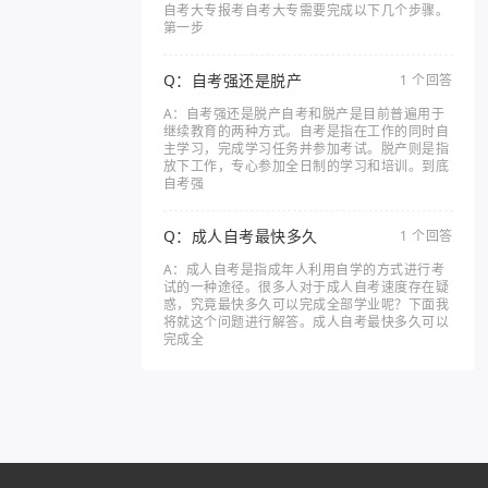
自考大专报考自考大专需要完成以下几个步骤。
第一步
Q：自考强还是脱产
1 个回答
A：自考强还是脱产自考和脱产是目前普遍用于
继续教育的两种方式。自考是指在工作的同时自
主学习，完成学习任务并参加考试。脱产则是指
放下工作，专心参加全日制的学习和培训。到底
自考强
Q：成人自考最快多久
1 个回答
A：成人自考是指成年人利用自学的方式进行考
试的一种途径。很多人对于成人自考速度存在疑
惑，究竟最快多久可以完成全部学业呢？下面我
将就这个问题进行解答。成人自考最快多久可以
完成全