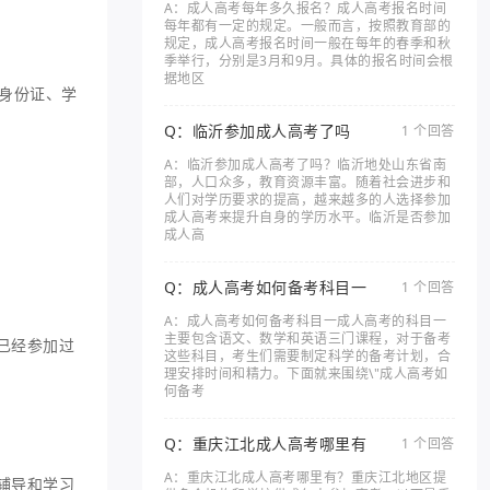
A：成人高考每年多久报名？成人高考报名时间
每年都有一定的规定。一般而言，按照教育部的
规定，成人高考报名时间一般在每年的春季和秋
季举行，分别是3月和9月。具体的报名时间会根
据地区
身份证、学
Q：临沂参加成人高考了吗
1 个回答
A：临沂参加成人高考了吗？临沂地处山东省南
部，人口众多，教育资源丰富。随着社会进步和
人们对学历要求的提高，越来越多的人选择参加
成人高考来提升自身的学历水平。临沂是否参加
成人高
Q：成人高考如何备考科目一
1 个回答
A：成人高考如何备考科目一成人高考的科目一
主要包含语文、数学和英语三门课程，对于备考
已经参加过
这些科目，考生们需要制定科学的备考计划，合
理安排时间和精力。下面就来围绕\"成人高考如
何备考
Q：重庆江北成人高考哪里有
1 个回答
A：重庆江北成人高考哪里有？重庆江北地区提
辅导和学习