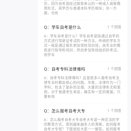
历，因为自考是经过国家承认的一种成人高等教
育形式，其学历与普通本科学历相当；另一方
面，也有
Q：学车自考是什么
1 个回答
A：学车自考是什么？学车自考是指通过自学的
方式进行驾驶证考试的一种方法。传统的学车方
式一般是通过报名参加驾校培训班，由专业的教
练进行指导和培训，然后参加驾校组织的考试。
而学车
Q：自考专科法律难吗
1 个回答
A：自考专科法律难吗？这是很多人报考自考法
律专业时都会担心的问题。毕竟，法律作为一门
学科，包含了复杂的法理、大量的法律条文和案
例，对于普通考生来说，确实有一定的难度。只
要有恒
Q：怎么报考自考大专
1 个回答
A：怎么报考自考大专自考大专是一种灵活的学
历教育方式，受到越来越多人的青睐。如何报考
自考大专呢？下面就给大家一一解答。如何报考