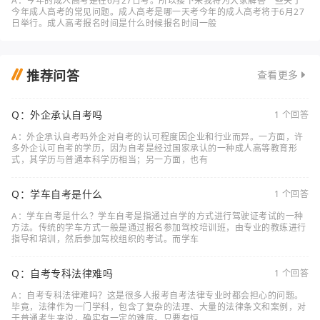
A：今年的成人高考是在6月27日考。所以接下来我将为大家解答一些关于
今年成人高考的常见问题。成人高考是哪一天考今年的成人高考将于6月27
日举行。成人高考报名时间是什么时候报名时间一般
推荐问答
查看更多
Q：外企承认自考吗
1 个回答
A：外企承认自考吗外企对自考的认可程度因企业和行业而异。一方面，许
多外企认可自考的学历，因为自考是经过国家承认的一种成人高等教育形
式，其学历与普通本科学历相当；另一方面，也有
Q：学车自考是什么
1 个回答
A：学车自考是什么？学车自考是指通过自学的方式进行驾驶证考试的一种
方法。传统的学车方式一般是通过报名参加驾校培训班，由专业的教练进行
指导和培训，然后参加驾校组织的考试。而学车
Q：自考专科法律难吗
1 个回答
A：自考专科法律难吗？这是很多人报考自考法律专业时都会担心的问题。
毕竟，法律作为一门学科，包含了复杂的法理、大量的法律条文和案例，对
于普通考生来说，确实有一定的难度。只要有恒