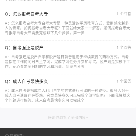
Q：怎么报考自考大专
1 个回答
A：怎么报考自考大专自考大专是一种灵活的学历教育方式，受到越来越多
人的青睐。如何报考自考大专呢？下面就给大家一一解答。如何报考自考大
专报考自考大专需要完成以下几个步骤。第一步
Q：自考强还是脱产
1 个回答
A：自考强还是脱产自考和脱产是目前普遍用于继续教育的两种方式。自考
是指在工作的同时自主学习，完成学习任务并参加考试。脱产则是指放下工
作，专心参加全日制的学习和培训。到底自考强
Q：成人自考最快多久
1 个回答
A：成人自考是指成年人利用自学的方式进行考试的一种途径。很多人对于
成人自考速度存在疑惑，究竟最快多久可以完成全部学业呢？下面我将就这
个问题进行解答。成人自考最快多久可以完成全
感谢你浏览了全部内容~
全部频道：