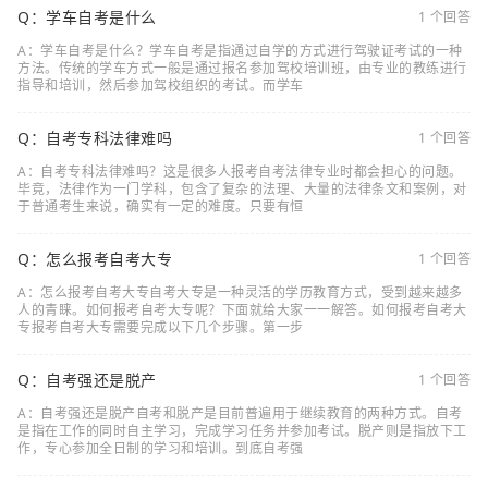
Q：学车自考是什么
1 个回答
A：学车自考是什么？学车自考是指通过自学的方式进行驾驶证考试的一种
方法。传统的学车方式一般是通过报名参加驾校培训班，由专业的教练进行
指导和培训，然后参加驾校组织的考试。而学车
Q：自考专科法律难吗
1 个回答
A：自考专科法律难吗？这是很多人报考自考法律专业时都会担心的问题。
毕竟，法律作为一门学科，包含了复杂的法理、大量的法律条文和案例，对
于普通考生来说，确实有一定的难度。只要有恒
Q：怎么报考自考大专
1 个回答
A：怎么报考自考大专自考大专是一种灵活的学历教育方式，受到越来越多
人的青睐。如何报考自考大专呢？下面就给大家一一解答。如何报考自考大
专报考自考大专需要完成以下几个步骤。第一步
Q：自考强还是脱产
1 个回答
A：自考强还是脱产自考和脱产是目前普遍用于继续教育的两种方式。自考
是指在工作的同时自主学习，完成学习任务并参加考试。脱产则是指放下工
作，专心参加全日制的学习和培训。到底自考强