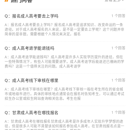
热门问答
Q：报名成人高考要去上学吗
1 个回答
A：报名成人高考要去上学吗？报名成人高考是追求知识、改变命运的一条
途径。对于成人高考报名的人来说，是不是一定要去上学呢？这个问题并非
简单的是非题，需要根据个人情况来决定。报名
Q：成人高考退学能退钱吗
1 个回答
A：成人高考退学能退钱吗？成人高考是许多人实现学历提升的途径，但在
一些特殊情况下，有些人可能需要退学。成人高考退学后能退还已缴纳的学
费吗？这是一个值得关注的问题。成人高考退学
Q：成人高考线下审核在哪里
1 个回答
A：成人高考线下审核在哪里？成人高考线下审核一般在考生所在的省会城
市或地级市进行。具体的审核地点通常会在报名时告知考生，可以通过考试
招生办公室或招生网站查询相关信息。考生在报
Q：甘肃成人高考在哪找报名
1 个回答
A：甘肃成人高考在哪找报名甘肃成人高考是许多成年人实现升学梦想的途
径，但是很多人可能不清楚该如何报名参加成人高考。在甘肃找报名点是一