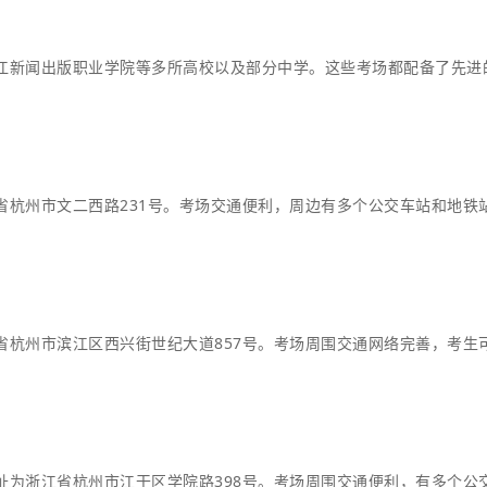
江新闻出版职业学院等多所高校以及部分中学。这些考场都配备了先进
省杭州市文二西路231号。考场交通便利，周边有多个公交车站和地铁
省杭州市滨江区西兴街世纪大道857号。考场周围交通网络完善，考生
址为浙江省杭州市江干区学院路398号。考场周围交通便利，有多个公