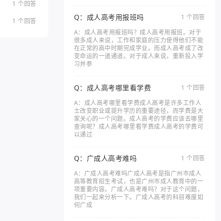
1 个回答
Q：成人高考用报班吗
1 个回答
1 个回答
A：成人高考用报班吗？成人高考用报班。对于
很多成人来说，工作和家庭的压力使得他们不能
在正常的高中时期完成学业。而成人高考成了改
变命运的一道通道。对于成人来说，重新投入学
习并参
Q：成人高考哪里看学费
1 个回答
A：成人高考哪里看学费成人高考是许多工作人
士改变职业或提升学历的重要途径，而学费是大
家关心的一个问题。成人高考的学费应该去哪里
查询呢？成人高考哪里看学费成人高考的学费可
以通过
Q：广成人高考难吗
1 个回答
A：广成人高考难吗广成人高考是指广州市成人
高等教育招生考试，也是广州市成人教育中的一
项重要内容。广成人高考难吗？对于这个问题，
我们一起来分析一下。广成人高考的科目难度如
何广成