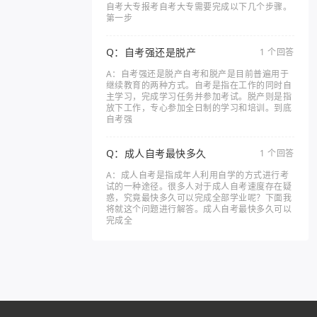
自考大专报考自考大专需要完成以下几个步骤。
第一步
Q：自考强还是脱产
1 个回答
A：自考强还是脱产自考和脱产是目前普遍用于
继续教育的两种方式。自考是指在工作的同时自
主学习，完成学习任务并参加考试。脱产则是指
放下工作，专心参加全日制的学习和培训。到底
自考强
Q：成人自考最快多久
1 个回答
A：成人自考是指成年人利用自学的方式进行考
试的一种途径。很多人对于成人自考速度存在疑
惑，究竟最快多久可以完成全部学业呢？下面我
将就这个问题进行解答。成人自考最快多久可以
完成全