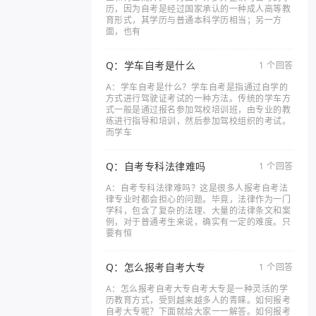
历，因为自考是经过国家承认的一种成人高等教
育形式，其学历与普通本科学历相当；另一方
面，也有
Q：学车自考是什么
1 个回答
A：学车自考是什么？学车自考是指通过自学的
方式进行驾驶证考试的一种方法。传统的学车方
式一般是通过报名参加驾校培训班，由专业的教
练进行指导和培训，然后参加驾校组织的考试。
而学车
Q：自考专科法律难吗
1 个回答
A：自考专科法律难吗？这是很多人报考自考法
律专业时都会担心的问题。毕竟，法律作为一门
学科，包含了复杂的法理、大量的法律条文和案
例，对于普通考生来说，确实有一定的难度。只
要有恒
Q：怎么报考自考大专
1 个回答
A：怎么报考自考大专自考大专是一种灵活的学
历教育方式，受到越来越多人的青睐。如何报考
自考大专呢？下面就给大家一一解答。如何报考