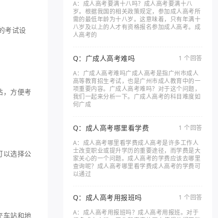
A：成人高考要满十八吗？成人高考要满十八
岁。根据我国的相关政策规定，参加成人高考所
需的最低年龄为十八岁。这意味着，只有年满十
八岁及以上的人才有资格报名参加成人高考。成
的考试设
人高考的
Q：广成人高考难吗
1 个回答
A：广成人高考难吗广成人高考是指广州市成人
高等教育招生考试，也是广州市成人教育中的一
项重要内容。广成人高考难吗？对于这个问题，
站，方便考
我们一起来分析一下。广成人高考的科目难度如
何广成
Q：成人高考哪里看学费
1 个回答
A：成人高考哪里看学费成人高考是许多工作人
士改变职业或提升学历的重要途径，而学费是大
可以选择公
家关心的一个问题。成人高考的学费应该去哪里
查询呢？成人高考哪里看学费成人高考的学费可
以通过
Q：成人高考用报班吗
1 个回答
A：成人高考用报班吗？成人高考用报班。对于
交车站和地