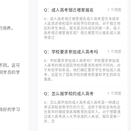
Q：成人高考宿迁哪里报名
1 个回答
A：成人高考宿迁哪里报名成人高考是许多成年
人追求进修和提升自我学历的途径。对于宿迁地
的培养。
区的考生来说，报名是迈向成功的第一步。成人
高考宿迁哪里报名呢？宿迁哪里可以报名成人高
考宿迁
Q：学校要求参加成人高考吗
1 个回答
A：学校要求参加成人高考吗？学校要求参加成
不同。这可
人高考的情况是因学校的要求而有所不同的。对
于有些学校来说，他们确实要求学生参加成人高
同学员的学
考，这是为了提高学校的教育质量和学生的综合
素质。
Q：怎么报学校的成人高考
1 个回答
A：怎么报学校的成人高考成人高考是一种通过
考试获取高等学历的方式，适用于那些没有机会
良好的学习
在青年时期接受高等教育的成年人。对于想要通
过成人高考进入大学深造的人来说，报名是第一
步。怎