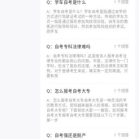
Q：学车自考是什么
1 个回答
A：学车自考是什么？学车自考是指通过自学的
方式进行驾驶证考试的一种方法。传统的学车方
式一般是通过报名参加驾校培训班，由专业的教
练进行指导和培训，然后参加驾校组织的考试。
而学车
Q：自考专科法律难吗
1 个回答
A：自考专科法律难吗？这是很多人报考自考法
律专业时都会担心的问题。毕竟，法律作为一门
学科，包含了复杂的法理、大量的法律条文和案
例，对于普通考生来说，确实有一定的难度。只
要有恒
Q：怎么报考自考大专
1 个回答
A：怎么报考自考大专自考大专是一种灵活的学
历教育方式，受到越来越多人的青睐。如何报考
自考大专呢？下面就给大家一一解答。如何报考
自考大专报考自考大专需要完成以下几个步骤。
第一步
Q：自考强还是脱产
1 个回答