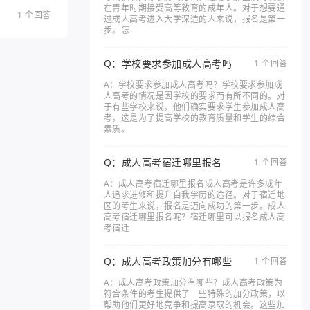
在青年时期接受高等教育的成年人。对于想要通
1 个回答
过成人高考进入大学深造的人来说，报名是第一
步。怎
Q：学校要求参加成人高考吗
1 个回答
A：学校要求参加成人高考吗？学校要求参加成
人高考的情况是因学校的要求而有所不同的。对
于有些学校来说，他们确实要求学生参加成人高
考，这是为了提高学校的教育质量和学生的综合
素质。
Q：成人高考宿迁哪里报名
1 个回答
A：成人高考宿迁哪里报名成人高考是许多成年
人追求进修和提升自我学历的途径。对于宿迁地
区的考生来说，报名是迈向成功的第一步。成人
高考宿迁哪里报名呢？宿迁哪里可以报名成人高
考宿迁
Q：成人高考政策加分有哪些
1 个回答
A：成人高考政策加分有哪些？成人高考政策为
符合条件的考生提供了一些特殊的加分政策，以
帮助他们更好地竞争和提高录取的机会。这些加