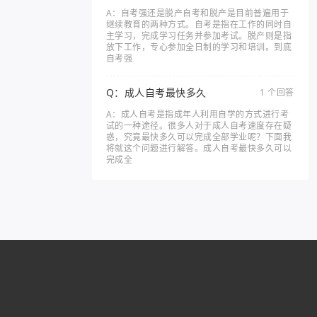
A：自考强还是脱产自考和脱产是目前普遍用于
继续教育的两种方式。自考是指在工作的同时自
主学习，完成学习任务并参加考试。脱产则是指
放下工作，专心参加全日制的学习和培训。到底
自考强
Q：成人自考最快多久
1 个回答
A：成人自考是指成年人利用自学的方式进行考
试的一种途径。很多人对于成人自考速度存在疑
惑，究竟最快多久可以完成全部学业呢？下面我
将就这个问题进行解答。成人自考最快多久可以
完成全