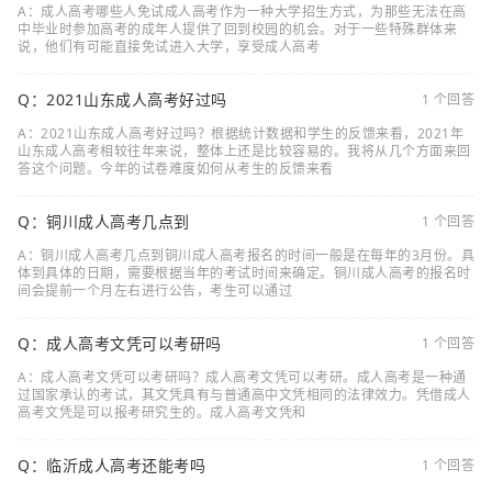
A：成人高考哪些人免试成人高考作为一种大学招生方式，为那些无法在高
中毕业时参加高考的成年人提供了回到校园的机会。对于一些特殊群体来
说，他们有可能直接免试进入大学，享受成人高考
Q：2021山东成人高考好过吗
1 个回答
A：2021山东成人高考好过吗？根据统计数据和学生的反馈来看，2021年
山东成人高考相较往年来说，整体上还是比较容易的。我将从几个方面来回
答这个问题。今年的试卷难度如何从考生的反馈来看
Q：铜川成人高考几点到
1 个回答
A：铜川成人高考几点到铜川成人高考报名的时间一般是在每年的3月份。具
体到具体的日期，需要根据当年的考试时间来确定。铜川成人高考的报名时
间会提前一个月左右进行公告，考生可以通过
Q：成人高考文凭可以考研吗
1 个回答
A：成人高考文凭可以考研吗？成人高考文凭可以考研。成人高考是一种通
过国家承认的考试，其文凭具有与普通高中文凭相同的法律效力。凭借成人
高考文凭是可以报考研究生的。成人高考文凭和
Q：临沂成人高考还能考吗
1 个回答