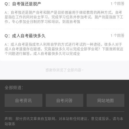
Q：自考强还是脱产
1 个回答
A：自考强还是脱产自考和脱产是目前普遍用于继续教育的两种方式。自考
是指在工作的同时自主学习，完成学习任务并参加考试。脱产则是指放下工
作，专心参加全日制的学习和培训。到底自考强
Q：成人自考最快多久
1 个回答
A：成人自考是指成年人利用自学的方式进行考试的一种途径。很多人对于
成人自考速度存在疑惑，究竟最快多久可以完成全部学业呢？下面我将就这
个问题进行解答。成人自考最快多久可以完成全
感谢你浏览了全部内容~
全部频道：
自考资讯
自考问答
网站地图
声明：部分资讯文章来自互联网，对本站有任何建议、意见或投诉，请与本
站联系