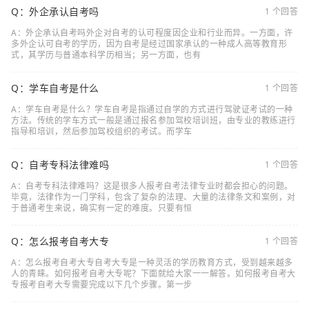
Q：外企承认自考吗
1 个回答
A：外企承认自考吗外企对自考的认可程度因企业和行业而异。一方面，许
多外企认可自考的学历，因为自考是经过国家承认的一种成人高等教育形
式，其学历与普通本科学历相当；另一方面，也有
Q：学车自考是什么
1 个回答
A：学车自考是什么？学车自考是指通过自学的方式进行驾驶证考试的一种
方法。传统的学车方式一般是通过报名参加驾校培训班，由专业的教练进行
指导和培训，然后参加驾校组织的考试。而学车
Q：自考专科法律难吗
1 个回答
A：自考专科法律难吗？这是很多人报考自考法律专业时都会担心的问题。
毕竟，法律作为一门学科，包含了复杂的法理、大量的法律条文和案例，对
于普通考生来说，确实有一定的难度。只要有恒
Q：怎么报考自考大专
1 个回答
A：怎么报考自考大专自考大专是一种灵活的学历教育方式，受到越来越多
人的青睐。如何报考自考大专呢？下面就给大家一一解答。如何报考自考大
专报考自考大专需要完成以下几个步骤。第一步