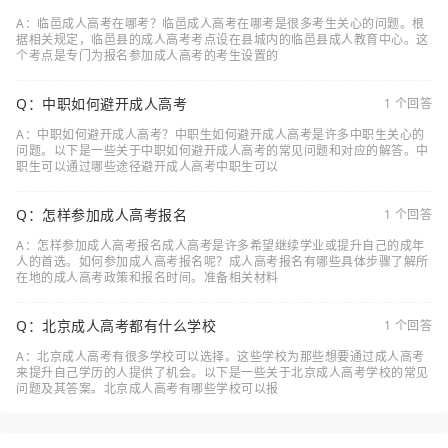
A：临邑成人高考在哪考？临邑成人高考在哪考是很多考生关心的问题。根
据相关规定，临邑县的成人高考考点设在县城内的临邑县成人教育中心。这
个考点是专门为报名参加成人高考的考生设置的
Q：中职如何避开成人高考
1 个回答
A：中职如何避开成人高考？中职生如何避开成人高考是许多中职生关心的
问题。以下是一些关于中职如何避开成人高考的常见问题和对应的解答。中
职生可以通过哪些途径避开成人高考中职生可以
Q：怎样参加成人高考报名
1 个回答
A：怎样参加成人高考报名成人高考是许多希望继续学业或提升自己的成年
人的首选。如何参加成人高考报名呢？成人高考报名有哪些具体步骤了解所
在地的成人高考政策和报名时间。准备相关材料
Q：北京成人高考都有什么学校
1 个回答
A：北京成人高考有很多学校可以选择。这些学校为那些想要通过成人高考
来提升自己学历的人提供了机会。以下是一些关于北京成人高考学校的常见
问题及其答案。北京成人高考有哪些学校可以报