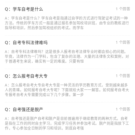
Q：学车自考是什么
1 个回答
A：学车自考是什么？学车自考是指通过自学的方式进行驾驶证考试的一种
方法。传统的学车方式一般是通过报名参加驾校培训班，由专业的教练进行
指导和培训，然后参加驾校组织的考试。而学车
Q：自考专科法律难吗
1 个回答
A：自考专科法律难吗？这是很多人报考自考法律专业时都会担心的问题。
毕竟，法律作为一门学科，包含了复杂的法理、大量的法律条文和案例，对
于普通考生来说，确实有一定的难度。只要有恒
Q：怎么报考自考大专
1 个回答
A：怎么报考自考大专自考大专是一种灵活的学历教育方式，受到越来越多
人的青睐。如何报考自考大专呢？下面就给大家一一解答。如何报考自考大
专报考自考大专需要完成以下几个步骤。第一步
Q：自考强还是脱产
1 个回答
A：自考强还是脱产自考和脱产是目前普遍用于继续教育的两种方式。自考
是指在工作的同时自主学习，完成学习任务并参加考试。脱产则是指放下工
作，专心参加全日制的学习和培训。到底自考强