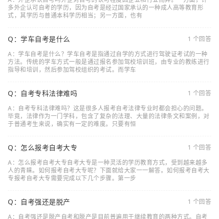
多外企认可自考的学历，因为自考是经过国家承认的一种成人高等教育形
式，其学历与普通本科学历相当；另一方面，也有
Q：学车自考是什么
1 个回答
A：学车自考是什么？学车自考是指通过自学的方式进行驾驶证考试的一种
方法。传统的学车方式一般是通过报名参加驾校培训班，由专业的教练进行
指导和培训，然后参加驾校组织的考试。而学车
Q：自考专科法律难吗
1 个回答
A：自考专科法律难吗？这是很多人报考自考法律专业时都会担心的问题。
毕竟，法律作为一门学科，包含了复杂的法理、大量的法律条文和案例，对
于普通考生来说，确实有一定的难度。只要有恒
Q：怎么报考自考大专
1 个回答
A：怎么报考自考大专自考大专是一种灵活的学历教育方式，受到越来越多
人的青睐。如何报考自考大专呢？下面就给大家一一解答。如何报考自考大
专报考自考大专需要完成以下几个步骤。第一步
Q：自考强还是脱产
1 个回答
A：自考强还是脱产自考和脱产是目前普遍用于继续教育的两种方式。自考