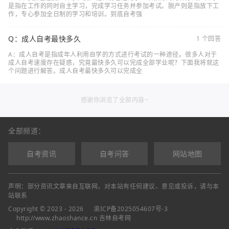
是指在工作的同时自主学习，完成学习任务并参加考试。脱产则是指放下工
作，专心参加全日制的学习和培训。到底自考强
Q：成人自考最快多久
1 个回答
A：成人自考是指成年人利用自学的方式进行考试的一种途径。很多人对于
成人自考速度存在疑惑，究竟最快多久可以完成全部学业呢？下面我将就这
个问题进行解答。成人自考最快多久可以完成全
感谢你浏览了全部内容~
全部频道：
自考资讯
自考问答
网站地图
声明：部分资讯文章来自互联网，对本站有任何建议、意见或投诉，请与本
站联系
Copyright © 2023 - 2026
渝ICP备2025054607号-3
http://www.zhaoshance.cn 吉林自考网