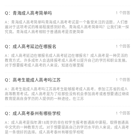
Q：青海成人高考简单吗
1 个回答
A：青海成人高考简单吗青海成人高考考试是一个备受关注的话题，人们普
遍对于这项考试的难易程度感到好奇。青海成人高考简单吗？让我们来一探
究竟。青海成人高考相较于普通高考是否更简单
Q：成人高考延边在哪报名
1 个回答
A：成人高考延边在哪报名成人高考延边在哪报名？成人高考是一种灵活的
教育方式，许多成年人会选择报考成人高考以提升自己的学历和职业发展。
对于想要报考成人高考的人来说，知道在哪里报
Q：高考生能成人高考吗江苏
1 个回答
A：高考生能成人高考吗江苏高考生能够报考成人高考，参加江苏省的成人
高等教育考试。成人高考是为了给那些没有机会参加高考或者想要通过继续
教育提高自身学历的人提供的一种途径。在江苏
Q：成人高考泰州有哪些学校
1 个回答
A：成人高考是指年满18周岁的非在校学生报考普通高中课程，取得普通高
中文凭的一种教育方式。对于想要提高自己的学历水平的人来说，成人高考
是一条很好的选择。成人高考泰州有哪些学校呢