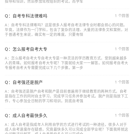
指导和培训，然后参加驾校组织的考试。而学车
Q：自考专科法律难吗
1 个回答
A：自考专科法律难吗？这是很多人报考自考法律专业时都会担心的问题。
毕竟，法律作为一门学科，包含了复杂的法理、大量的法律条文和案例，对
于普通考生来说，确实有一定的难度。只要有恒
Q：怎么报考自考大专
1 个回答
A：怎么报考自考大专自考大专是一种灵活的学历教育方式，受到越来越多
人的青睐。如何报考自考大专呢？下面就给大家一一解答。如何报考自考大
专报考自考大专需要完成以下几个步骤。第一步
Q：自考强还是脱产
1 个回答
A：自考强还是脱产自考和脱产是目前普遍用于继续教育的两种方式。自考
是指在工作的同时自主学习，完成学习任务并参加考试。脱产则是指放下工
作，专心参加全日制的学习和培训。到底自考强
Q：成人自考最快多久
1 个回答
A：成人自考是指成年人利用自学的方式进行考试的一种途径。很多人对于
成人自考速度存在疑惑，究竟最快多久可以完成全部学业呢？下面我将就这