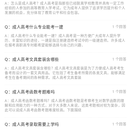
A：怎么是成人高考？成人高考是指那些已经脱离学校教育并具有一定工作
经验的人参加的高等教育入学考试。它为成年人提供了追求学历提升和个人
发展的机会，充分体现了教育公平和社会包容。
Q：成人高考什么专业能考一建
1 个回答
A：成人高考什么专业能考一建？成人高考是一种方便广大成年人提升学
历、丰富知识的途径，一建是指注册建造师考试中的一级建造师。许多成人
在报考高职高专时都希望能够选择与自己的兴趣、
Q：成人高考文具套装含哪些
1 个回答
A：成人高考文具套装含哪些？成人高考文具套装是为了方便成人高考考生
备考而设计的一套文具用品。它包括了考生备考所需的各类文具，能够满足
考生在备考期间的各种需求。成人高考文具套装
Q：成人高考函数考题难吗
1 个回答
A：成人高考函数考题难吗？成人高考函数考题是考察考生对数学函数的理
解和应用能力的一种方式，对于大多数人来说，这类考题相对较为复杂，因
此可以说成人高考函数考题难度较高。下面围绕
Q：成人高考录取需要上学吗
1 个回答