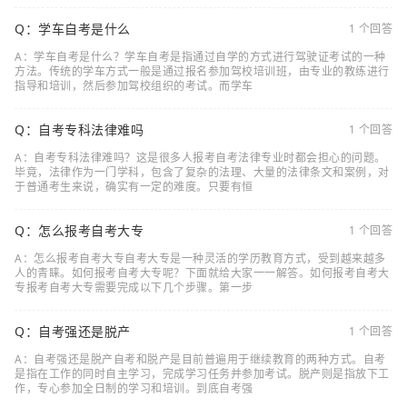
Q：学车自考是什么
1 个回答
A：学车自考是什么？学车自考是指通过自学的方式进行驾驶证考试的一种
方法。传统的学车方式一般是通过报名参加驾校培训班，由专业的教练进行
指导和培训，然后参加驾校组织的考试。而学车
Q：自考专科法律难吗
1 个回答
A：自考专科法律难吗？这是很多人报考自考法律专业时都会担心的问题。
毕竟，法律作为一门学科，包含了复杂的法理、大量的法律条文和案例，对
于普通考生来说，确实有一定的难度。只要有恒
Q：怎么报考自考大专
1 个回答
A：怎么报考自考大专自考大专是一种灵活的学历教育方式，受到越来越多
人的青睐。如何报考自考大专呢？下面就给大家一一解答。如何报考自考大
专报考自考大专需要完成以下几个步骤。第一步
Q：自考强还是脱产
1 个回答
A：自考强还是脱产自考和脱产是目前普遍用于继续教育的两种方式。自考
是指在工作的同时自主学习，完成学习任务并参加考试。脱产则是指放下工
作，专心参加全日制的学习和培训。到底自考强