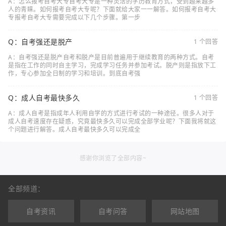
A：怎么报考自考大专自考大专是一种灵活的学历教育方式，受到越来越多
人的青睐。如何报考自考大专呢？下面就给大家一一解答。如何报考自考大
专报考自考大专需要完成以下几个步骤。第一步
Q：自考强还是脱产
1 个回答
A：自考强还是脱产自考和脱产是目前普遍用于继续教育的两种方式。自考
是指在工作的同时自主学习，完成学习任务并参加考试。脱产则是指放下工
作，专心参加全日制的学习和培训。到底自考强
Q：成人自考最快多久
1 个回答
A：成人自考是指成年人利用自学的方式进行考试的一种途径。很多人对于
成人自考速度存在疑惑，究竟最快多久可以完成全部学业呢？下面我将就这
个问题进行解答。成人自考最快多久可以完成全
感谢你浏览了全部内容~
全部频道：
自考资讯
自考问答
网站地图