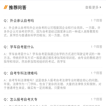
推荐问答
查看更多
Q：外企承认自考吗
1 个回答
A：外企承认自考吗外企对自考的认可程度因企业和行业而异。一方面，许
多外企认可自考的学历，因为自考是经过国家承认的一种成人高等教育形
式，其学历与普通本科学历相当；另一方面，也有
Q：学车自考是什么
1 个回答
A：学车自考是什么？学车自考是指通过自学的方式进行驾驶证考试的一种
方法。传统的学车方式一般是通过报名参加驾校培训班，由专业的教练进行
指导和培训，然后参加驾校组织的考试。而学车
Q：自考专科法律难吗
1 个回答
A：自考专科法律难吗？这是很多人报考自考法律专业时都会担心的问题。
毕竟，法律作为一门学科，包含了复杂的法理、大量的法律条文和案例，对
于普通考生来说，确实有一定的难度。只要有恒
Q：怎么报考自考大专
1 个回答