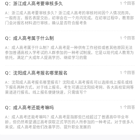
Q：浙江成人高考要审核多久
1 个回答
A：浙江成人高考要审核多久？浙江成人高考的审核时间因个人情况而异。
一般而言，报名表提交后，初审会在一个月内完成。在初审过程中，教育部
门会对报名材料进行审核，确认是否符合报考条
Q：成人高考属于什么制
1 个回答
A：成人高考属于什么制？成人高考是一种供有工作经验或者其他原因无法
参加普通高校入学考试的人群参加的一种考试制度。它是以现代成人教育为
依托，满足广大成年人提高学历、继续学习的需
Q：沈阳成人高考报名哪里报名
1 个回答
A：沈阳成人高考报名哪里报名？沈阳成人高考报名可以选择线上报名或线
下报名两种方式。对于线上报名，考生可通过沈阳招考网、各大高校官网等
渠道进行报名。线上报名便捷快速，只需填写个
Q：成人高考还能考嘛吗
1 个回答
A：成人高考还能考嘛吗？成人高考是指那些已经超过了普通高中毕业年
龄，但仍然希望通过高考获取正式学历的人所参加的一种考试。对于很多人
来说，成人高考是他们改善学历、提升职业发展的