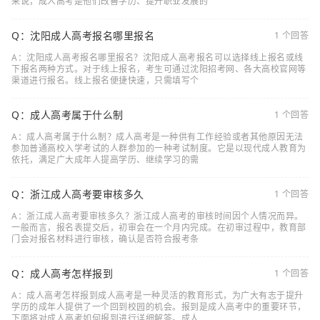
来说，成人高考是他们改善学历、提升职业发展的
Q：沈阳成人高考报名哪里报名
1 个回答
A：沈阳成人高考报名哪里报名？沈阳成人高考报名可以选择线上报名或线
下报名两种方式。对于线上报名，考生可通过沈阳招考网、各大高校官网等
渠道进行报名。线上报名便捷快速，只需填写个
Q：成人高考属于什么制
1 个回答
A：成人高考属于什么制？成人高考是一种供有工作经验或者其他原因无法
参加普通高校入学考试的人群参加的一种考试制度。它是以现代成人教育为
依托，满足广大成年人提高学历、继续学习的需
Q：浙江成人高考要审核多久
1 个回答
A：浙江成人高考要审核多久？浙江成人高考的审核时间因个人情况而异。
一般而言，报名表提交后，初审会在一个月内完成。在初审过程中，教育部
门会对报名材料进行审核，确认是否符合报考条
Q：成人高考怎样报到
1 个回答
A：成人高考怎样报到成人高考是一种灵活的教育形式，为广大有志于提升
学历的成年人提供了一个回到校园的机会。报到是成人高考中的重要环节，
下面将对成人高考如何报到进行详细解答。成人